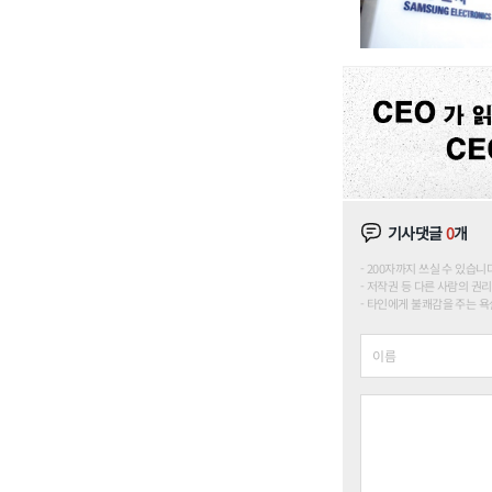
기사댓글
0
개
200자까지 쓰실 수 있습니다. (
저작권 등 다른 사람의 권리
타인에게 불쾌감을 주는 욕설