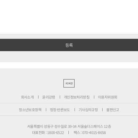
PC버전
회사소개
윤리강령
개인정보처리방침
이용자위원회
청소년보호정책
정정·반론보도
기사심의규정
불편신고
서울특별시 성동구 성수일로 39-34 서울숲더스페이스 12층
대표전화 : 1800-6522
팩스 : 070-4015-8658