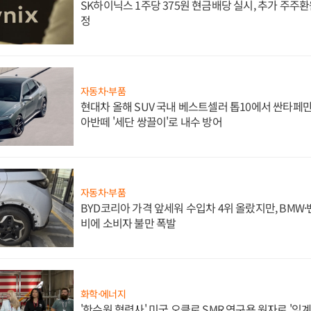
SK하이닉스 1주당 375원 현금배당 실시, 추가 주주환
정
자동차·부품
현대차 올해 SUV 국내 베스트셀러 톱10에서 싼타페만
아반떼 '세단 쌍끌이'로 내수 방어
자동차·부품
BYD코리아 가격 앞세워 수입차 4위 올랐지만, BMW
비에 소비자 불만 폭발
화학·에너지
'한수원 협력사' 미국 오클로 SMR 연구용 원자로 '임계 