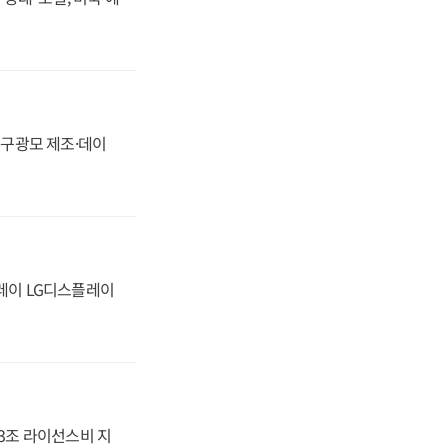
화, 구광모 제조·데이
플레이 LG디스플레이
.3조 라이선스비 지