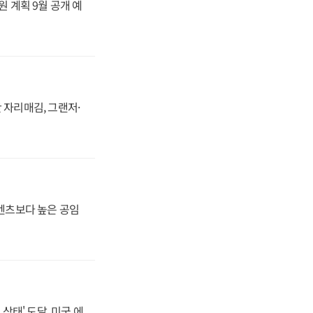
원 계획 9월 공개 예
 자리매김, 그랜저·
·벤츠보다 높은 공임
상태' 도달, 미국 에