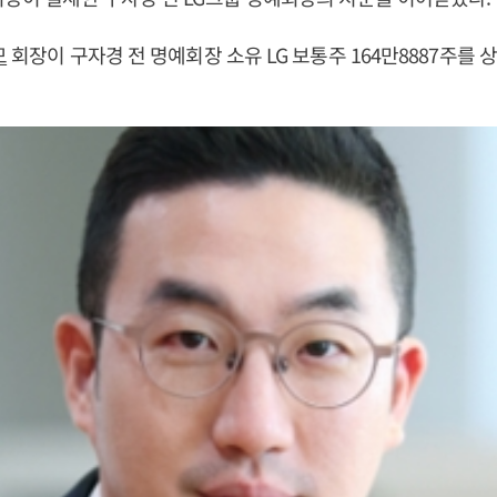
모
회장이 구자경 전 명예회장 소유 LG 보통주 164만8887주를 