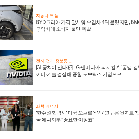
자동차·부품
BYD코리아 가격 앞세워 수입차 4위 올랐지만, B
공임비에 소비자 불만 폭발
전자·전기·정보통신
[AI 뭉쳐야 산다⑧] LG·엔비디아 '피지컬 AI' 동맹 
이터·기술 결집해 종합 로보틱스 기업으로
화학·에너지
'한수원 협력사' 미국 오클로 SMR 연구용 원자로 '임
국 에너지부 "중요한 이정표"