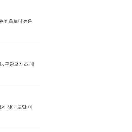
MW·벤츠보다 높은
강화, 구광모 제조·데
계 상태' 도달, 미