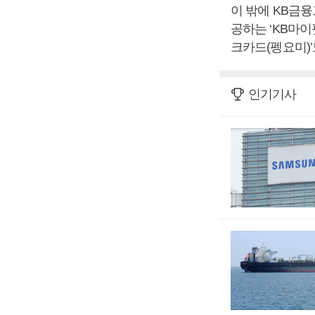
이 밖에 KB금융
공하는 ‘KB마이
크카드(펭요미)’
인기기사