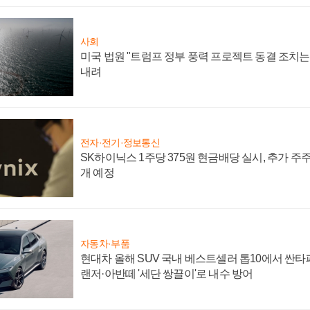
사회
미국 법원 "트럼프 정부 풍력 프로젝트 동결 조치는 
내려
전자·전기·정보통신
SK하이닉스 1주당 375원 현금배당 실시, 추가 주
개 예정
자동차·부품
현대차 올해 SUV 국내 베스트셀러 톱10에서 싼타
랜저·아반떼 '세단 쌍끌이'로 내수 방어