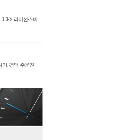
 1.3조 라이선스비
가, 평택·주문진·