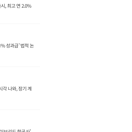
, 최고 연 2.0%
N% 성과급' 법적 논
시각 나와, 장기 계
하이브리드 항공사'