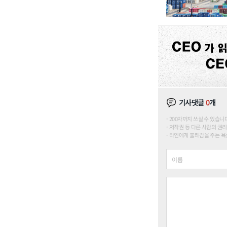
기사댓글
0
개
200자까지 쓰실 수 있습니다. (
저작권 등 다른 사람의 권리
타인에게 불쾌감을 주는 욕설