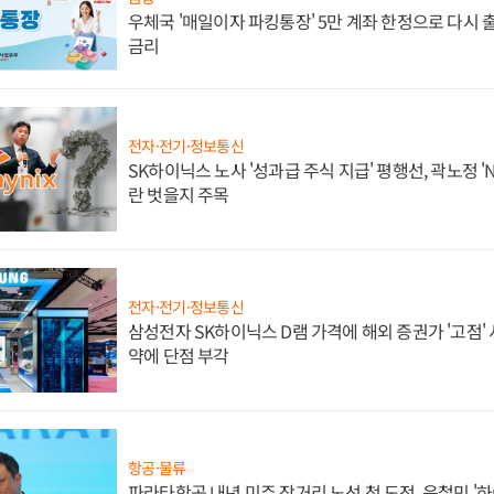
우체국 '매일이자 파킹통장' 5만 계좌 한정으로 다시 출시
금리
전자·전기·정보통신
SK하이닉스 노사 '성과급 주식 지급' 평행선, 곽노정 '
란 벗을지 주목
전자·전기·정보통신
삼성전자 SK하이닉스 D램 가격에 해외 증권가 '고점' 
약에 단점 부각
항공·물류
파라타항공 내년 미주 장거리 노선 첫 도전, 윤철민 '