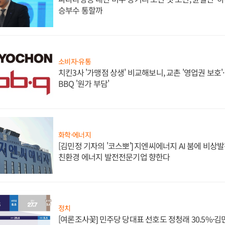
승부수 통할까
소비자·유통
치킨3사 '가맹점 상생' 비교해보니, 교촌 '영업권 보호'·b
BBQ '원가 부담'
화학·에너지
[김민정 기자의 '코스뽀'] 지엔씨에너지 AI 붐에 비상
친환경 에너지 발전전문기업 향한다
정치
[여론조사꽃] 민주당 당대표 선호도 정청래 30.5%·김민석 