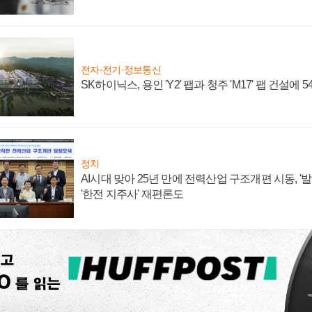
전자·전기·정보통신
SK하이닉스, 용인 'Y2' 팹과 청주 'M17' 팹 건설에 
정치
AI시대 맞아 25년 만에 전력산업 구조개편 시동, '
'한전 지주사' 재편론도