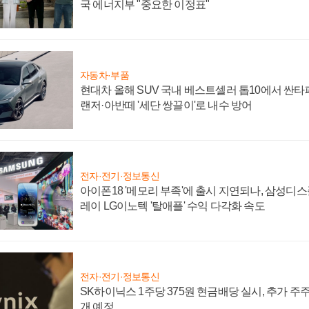
국 에너지부 "중요한 이정표"
자동차·부품
현대차 올해 SUV 국내 베스트셀러 톱10에서 싼타
랜저·아반떼 '세단 쌍끌이'로 내수 방어
전자·전기·정보통신
아이폰18 '메모리 부족'에 출시 지연되나, 삼성디
레이 LG이노텍 '탈애플' 수익 다각화 속도
전자·전기·정보통신
SK하이닉스 1주당 375원 현금배당 실시, 추가 주
개 예정