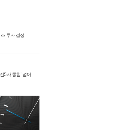
54조 투자 결정
발전5사 통합' 넘어