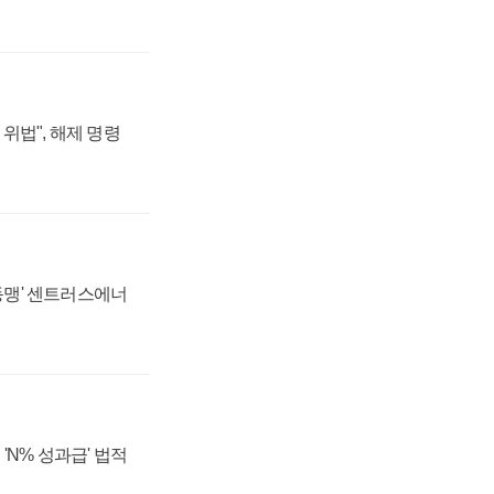
위법", 해제 명령
 동맹' 센트러스에너
'N% 성과급' 법적