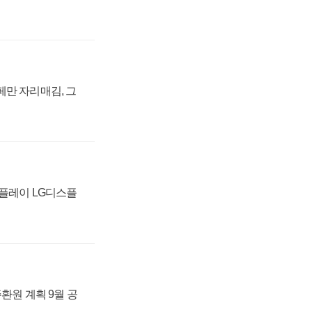
페만 자리매김, 그
스플레이 LG디스플
주환원 계획 9월 공