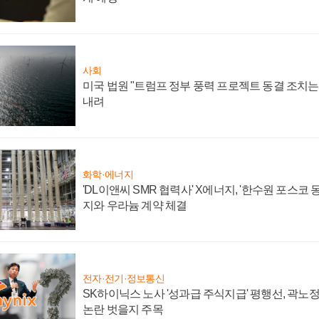
사회
미국 법원 "트럼프 정부 풍력 프로젝트 동결 조치는 
내려
화학·에너지
'DL이앤씨 SMR 협력사' X에너지, '한수원 포스코
지와 우라늄 계약 체결
전자·전기·정보통신
SK하이닉스 노사 '성과급 주식지급' 평행선, 곽노정 
논란 벗을지 주목