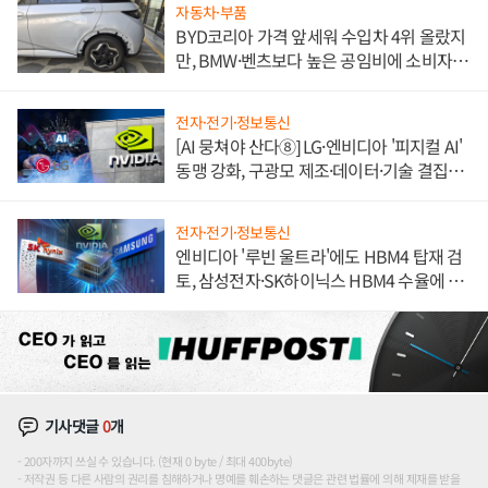
자동차·부품
BYD코리아 가격 앞세워 수입차 4위 올랐지
만, BMW·벤츠보다 높은 공임비에 소비자
불만 폭발
전자·전기·정보통신
[AI 뭉쳐야 산다⑧] LG·엔비디아 '피지컬 AI'
동맹 강화, 구광모 제조·데이터·기술 결집
해 종합 로보틱스 기업으로
전자·전기·정보통신
엔비디아 '루빈 울트라'에도 HBM4 탑재 검
토, 삼성전자·SK하이닉스 HBM4 수율에 주
도권 갈린다
기사댓글
0
개
200자까지 쓰실 수 있습니다. (현재 0 byte / 최대 400byte)
저작권 등 다른 사람의 권리를 침해하거나 명예를 훼손하는 댓글은 관련 법률에 의해 제재를 받을