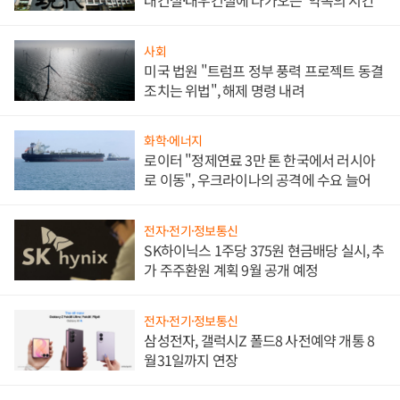
대건설·대우건설에 다가오는 '약속의 시간'
사회
미국 법원 "트럼프 정부 풍력 프로젝트 동결
조치는 위법", 해제 명령 내려
화학·에너지
로이터 "정제연료 3만 톤 한국에서 러시아
로 이동", 우크라이나의 공격에 수요 늘어
전자·전기·정보통신
SK하이닉스 1주당 375원 현금배당 실시, 추
가 주주환원 계획 9월 공개 예정
전자·전기·정보통신
삼성전자, 갤럭시Z 폴드8 사전예약 개통 8
월31일까지 연장