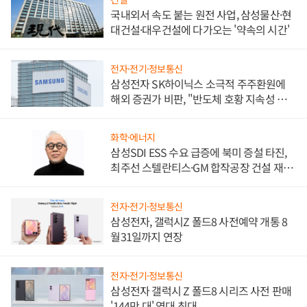
국내외서 속도 붙는 원전 사업, 삼성물산·현
대건설·대우건설에 다가오는 '약속의 시간'
전자·전기·정보통신
삼성전자 SK하이닉스 소극적 주주환원에
해외 증권가 비판, "반도체 호황 지속성 의
문"
화학·에너지
삼성SDI ESS 수요 급증에 북미 증설 타진,
최주선 스텔란티스·GM 합작공장 건설 재추
진하나
전자·전기·정보통신
삼성전자, 갤럭시Z 폴드8 사전예약 개통 8
월31일까지 연장
전자·전기·정보통신
삼성전자 갤럭시 Z 폴드8 시리즈 사전 판매
'144만 대' 역대 최대