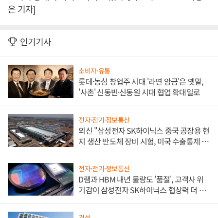
은 기자]
인기기사
소비자·유통
롯데·농심 창업주 시대 '라면 앙금'은 옛말,
'사촌' 신동빈·신동원 시대 협업 확대일로
전자·전기·정보통신
외신 "삼성전자 SK하이닉스 중국 공장용 현
지 생산 반도체 장비 시험, 미국 수출통제 대
비"
전자·전기·정보통신
D램과 HBM 내년 물량도 '품절', 고객사 위
기감이 삼성전자 SK하이닉스 협상력 더 키
워
건설