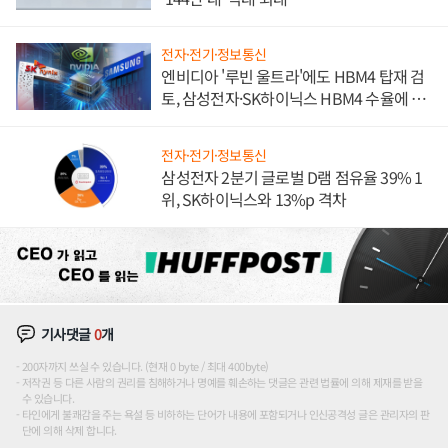
전자·전기·정보통신
엔비디아 '루빈 울트라'에도 HBM4 탑재 검
토, 삼성전자·SK하이닉스 HBM4 수율에 주
도권 갈린다
전자·전기·정보통신
삼성전자 2분기 글로벌 D램 점유율 39% 1
위, SK하이닉스와 13%p 격차
기사댓글
0
개
200자까지 쓰실 수 있습니다. (현재 0 byte / 최대 400byte)
저작권 등 다른 사람의 권리를 침해하거나 명예를 훼손하는 댓글은 관련 법률에 의해 제재를 받을
수 있습니다.
타인에게 불쾌감을 주는 욕설 등 비하하는 단어가 내용에 포함되거나 인신공격성 글은 관리자의 판
단에 의해 삭제 합니다.