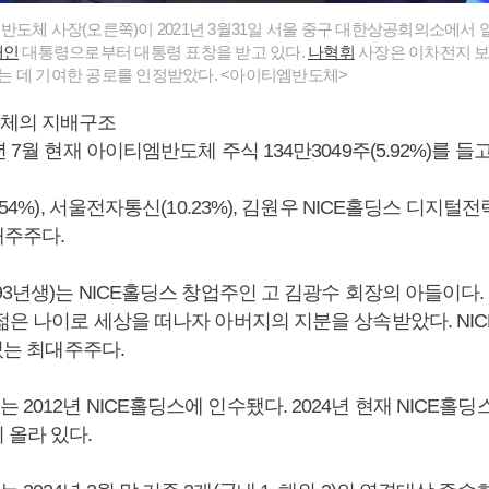
도체 사장(오른쪽)이 2021년 3월31일 서울 중구 대한상공회의소에서 열
재인
대통령으로부터 대통령 표창을 받고 있다.
나혁휘
사장은 이차전지 
 데 기여한 공로를 인정받았다. <아이티엠반도체>
체의 지배구조
4년 7월 현재 아이티엠반도체 주식 134만3049주(5.92%)를 들고
.54%), 서울전자통신(10.23%), 김원우 NICE홀딩스 디지털
대주주다.
93년생)는 NICE홀딩스 창업주인 고 김광수 회장의 아들이다. 
젊은 나이로 세상을 떠나자 아버지의 지분을 상속받았다. NIC
 있는 최대주주다.
2012년 NICE홀딩스에 인수됐다. 2024년 현재 NICE홀
 올라 있다.