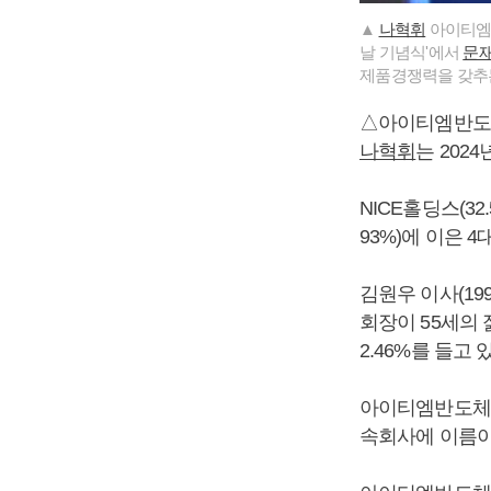
▲
나혁휘
아이티엠반
날 기념식'에서
문
제품경쟁력을 갖추는
△아이티엠반도
나혁휘
는 202
NICE홀딩스(32
93%)에 이은 4
김원우 이사(19
회장이 55세의 
2.46%를 들고
아이티엠반도체는 
속회사에 이름이