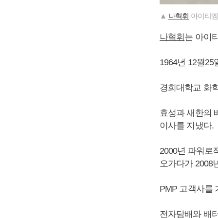
▲
나혁휘
아이티엠
나혁휘
는 아이
1964년 12월2
경희대학교 화학
효성과 새한의 
이사를 지냈다.
2000년 파워
오가다가 200
PMP 고객사를 
전자담배와 배터