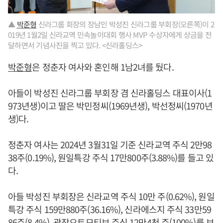
▲
박준형
신라그룹 회장의 장남인 박성진 신라그룹 부회장(오른쪽)이 2
019년 1월2일 신라교역 민속놀이대회 행사 MVP 수상자에게 상금을 전
달하면서 기념사진을 찍고 있다. <신라홀딩스>
박준형
은 정춘자 여사와 혼인해 1남2녀를 뒀다.
아들이 박성진 신라그룹 부회장 겸 신라홀딩스 대표이사(1
973년생)이고 딸은 박민정씨(1969년생), 박선정씨(1970년
생)다.
정춘자 여사는 2024년 3월31일 기준 신라교역 주식 2만98
38주(0.19%), 원일특강 주식 17만800주(3.88%)를 들고 있
다.
아들 박성진 부회장은 신라교역 주식 10만 주(0.62%), 원일
특강 주식 159만880주(36.16%), 신라에스지 주식 33만59
86주(8.4%), 광장오토모티브 주식 12만4천 주(100%)를 보