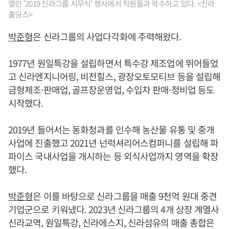
열린 '2019 신라그룹 시무식' 행사에서 직원들과 악수하고 있다. <신라
홀딩스>
박준형
은 신라그룹의 사업다각화에 주력해왔다.
1977년 원일특강을 설립하면서 특수강 제조업에 뛰어들었
고 신라엔지니어링, 비전힐스, 광장오토모티브 등을 설립해
금형제조·판매업, 골프장운영업, 수입차 판매·정비업 등도
시작했다.
2019년 들어서는 동화청과를 인수해 농산물 유통 및 중개
사업에 진출했고 2021년 넌럭셔리어스컴퍼니를 설립해 파
파이스 국내사업을 개시하는 등 외식사업까지 영역을 확장
했다.
박준형
은 이를 바탕으로 신라그룹을 매출 9천억 원대 중견
기업군으로 키워냈다. 2023년 신라그룹의 4개 상장 계열사
신라교역, 원일특강, 신라에스지, 신라섬유의 매출 총합은