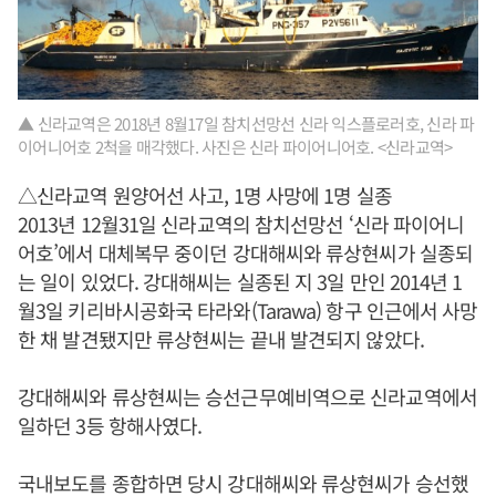
▲ 신라교역은 2018년 8월17일 참치선망선 신라 익스플로러호, 신라 파
이어니어호 2척을 매각했다. 사진은 신라 파이어니어호. <신라교역>
△신라교역 원양어선 사고, 1명 사망에 1명 실종
2013년 12월31일 신라교역의 참치선망선 ‘신라 파이어니
어호’에서 대체복무 중이던 강대해씨와 류상현씨가 실종되
는 일이 있었다. 강대해씨는 실종된 지 3일 만인 2014년 1
월3일 키리바시공화국 타라와(Tarawa) 항구 인근에서 사망
한 채 발견됐지만 류상현씨는 끝내 발견되지 않았다.
강대해씨와 류상현씨는 승선근무예비역으로 신라교역에서
일하던 3등 항해사였다.
국내보도를 종합하면 당시 강대해씨와 류상현씨가 승선했