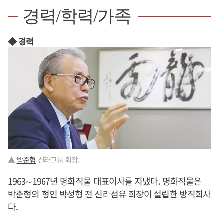
경력/학력/가족
◆ 경력
▲
박준형
신라그룹 회장.
1963∼1967년 명화직물 대표이사를 지냈다. 명화직물은
박준형
의 형인 박성형 전 신라섬유 회장이 설립한 방직회사
다.