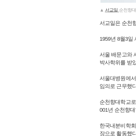
▲
서교일
순천향대
서교일은 순천향
1959년 8월
서울 배문고와 
박사학위를 받았
서울대병원에서 
임의로 근무했다
순천향대학교로 
001년 순천향대
한국내분비학회
장으로 활동했다