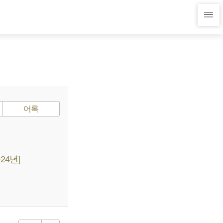
어록
24년]