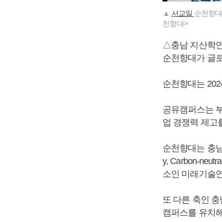
▲
서교일
순천향대 
천향대>
△충남 지산학연
순천향대가 글로
순천향대는 202
공유캠퍼스는 부지
업 경쟁력 제고
순천향대는 충남 
y, Carbon-
소인 미래기술연
또 다른 축인 
캠퍼스를 유치해