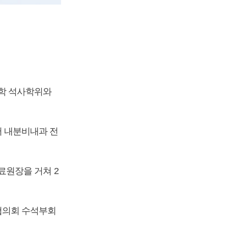
학 석사학위와
 내분비내과 전
료원장을 거쳐 2
협의회 수석부회