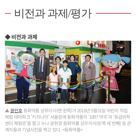
비전과 과제/평가
◆ 비전과 과제
▲
윤인호
동화약품 상무이사(맨 왼쪽)가 2018년 5월31일 어린이 직업
체험 테마파크 '키자니아' 서울점에 동화약품의 '1897 약국'과 '응급의학
센터 체험관'을 열고 누나 윤현경 동화약품 상무이사(왼쪽 세 번째) 등 관
계자들과 기념사진을 찍고 있다. <동화약품>