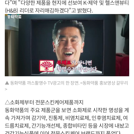
다"며 "다양한 제품을 현지에 선보여 K-제약 및 헬스앤뷰티
(H&B) 리더로 자리매김하겠다"고 밝혔다.
▲ 동화약품 까스활명수 TV광고의 한 장면. <동화약품 홍보영상 갈무리
>
△소화제부터 전문스킨케어제품까지
동화약품의 주요 제품군을 보면 소화제로 시작한 명성을 계
속 가져가며 감기약, 진통제, 비염치료제, 인후염치료제, 여
드름치료제, 간기능개선제, 종합비타민 등을 시장에 내놨고
건강기능식품에 이어 전문스킨케어 브랜드까지 품었다.