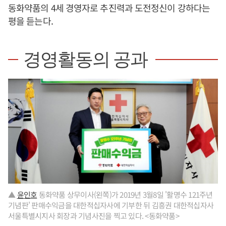
동화약품의 4세 경영자로 추진력과 도전정신이 강하다는
평을 듣는다.
경영활동의 공과
▲
윤인호
동화약품 상무이사(왼쪽)가 2019년 3월8일 '활명수 121주년
기념판' 판매수익금을 대한적십자사에 기부한 뒤 김흥권 대한적십자사
서울특별시지사 회장과 기념사진을 찍고 있다. <동화약품>