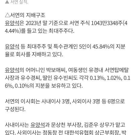
▲ 서연 실적.
△서연의 지배구조
유양석
은 2023년 말 기준으로 서연 주식 1043만3348주(4
4.44%)를 들고 있는 최대주주다.
유양석
등 최대주주 및 특수관계인 5인이 45.84%의 지분
율로 회사를 지배하고 있다.
유양석
의 어머니인 박보애씨, 여동생인 유경내 서연탑메탈
사장과 유수경씨, 딸인 유수빈씨도 각각 0.13%, 1.02%, 0.1
6%, 0.10%의 지분을 보유하고 있다.
서연의 이사회는 사내이사 3명, 사외이사 3명 등 6명으로
구성된다.
사내이사는
유양석
과 문상천 부사장, 김준우 상무가 맡고
있다. 사외이사는 정동창 전 대한석유협회 상근부회장, 박