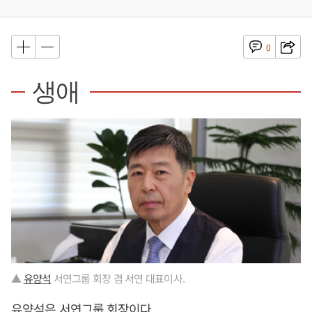
0
생애
▲
유양석
서연그룹 회장 겸 서연 대표이사.
유양석
은 서연그룹 회장이다.