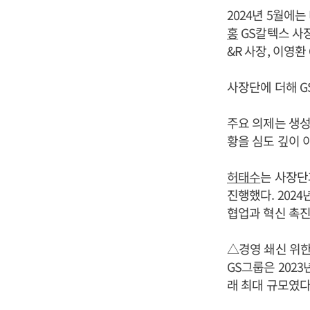
2024년 5월에
홍
GS칼텍스 사
&R 사장, 이영환
사장단에 더해 G
주요 의제는 생성형
황을 심도 깊이 
허태수
는 사장단
진행했다. 202
협업과 혁신 촉진
△경영 쇄신 위한
GS그룹은 2023
래 최대 규모였다