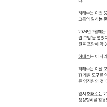
다.
허태수
는 이번 
그룹의 일하는 문
2024년 7월에
원 모임’을 열었
원을 포함해 약 
허태수
는 이 자
허태수
는 이날 
T) 개발 도구를
든 임직원의 것”
앞서
허태수
는 2
생성형AI를 활용