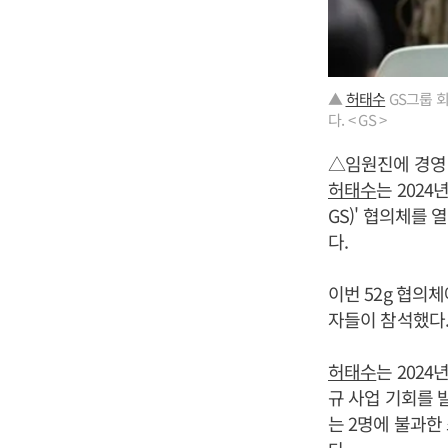
▲
허태수
GS그룹 회
다. < GS >
△임원진에 경영 
허태수
는 2024
GS)' 협의체를
다.
이번 52g 협의체
자들이 참석했다
허태수
는 202
규 사업 기회를 
는 2명에 불과한 소