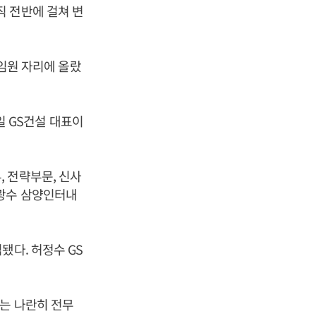
 전반에 걸쳐 변
 임원 자리에 올랐
0일 GS건설 대표이
 전략부문, 신사
허광수 삼양인터내
됐다. 허정수 GS
는 나란히 전무