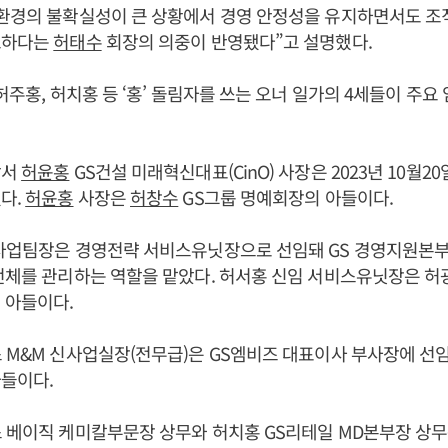
환경의 불확실성이 큰 상황에서 경영 안정성을 유지하면서도 조직
요하다는
허태수
회장의 의중이 반영됐다”고 설명했다.
허주홍, 허치홍 등 ‘홍’ 돌림자를 쓰는 오너 일가의 4세들이 주요
앞서
허윤홍
GS건설 미래혁신대표(CinO) 사장은 2023년 10월2
다.
허윤홍
사장은
허창수
GS그룹 명예회장의 아들이다.
사업팀장은 경영전략 서비스유닛장으로 선임돼 GS 경영지원본부,
전체를 관리하는 역할을 맡았다. 허서홍 신임 서비스유닛장은 
 아들이다.
 M&M 신사업실장(전무급)은 GS엠비즈 대표이사 부사장에 선임
들이다.
 베이직 케미칼부문장 상무와 허치홍 GS리테일 MD본부장 상무