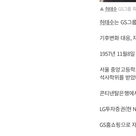
▲
허태수
GS그룹 회
허태수
는 GS그
기후변화 대응, 
1957년 11월
서울 중앙고등학
석사학위를 받았
콘티넨탈은행에서
LG투자증권(현 
GS홈쇼핑으로 자