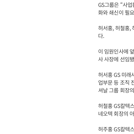
GS그룹은 “사업
화와 쇄신이 필
허서홍, 허철홍, 
다.
이 임원인사에 
사 사장에 선임됐
허서홍 GS 미래
업부문 등 조직 
셔날 그룹 회장의
허철홍 GS칼텍스
네오텍 회장의 아
허주홍 GS칼텍스