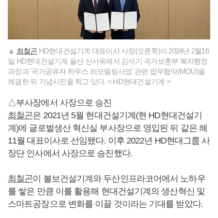
▲
최철곤
HD현대건설기계 대표이사 사장(오른쪽)이 2024년 2월16
일 HD현대건설기계 울산 신사옥에서 김석기 국가보훈부 복지행정
과장과 '국가공유자 하우스 리모델링사업' 관련 업무협약(MOU)을
체결한 뒤 기념사진을 찍고 있다. < HD현대건설기계 >
△부사장에서 사장으로 승진
최철곤
은 2021년 5월 현대건설기계(현 HD현대건설기
계)에 글로벌생산 혁신실 부사장으로 영입된 뒤 같은 해
11월 대표이사로 선임됐다. 이후 2022년 HD현대그룹 사
장단 인사에서 사장으로 승진했다.
최철곤
이 볼보건설기계와 두산인프라코어에서 노하우
를 쌓은 만큼 이를 활용해 현대건설기계의 생산혁신 및
스마트공장으로 변화를 이끌 것이라는 기대를 받았다.