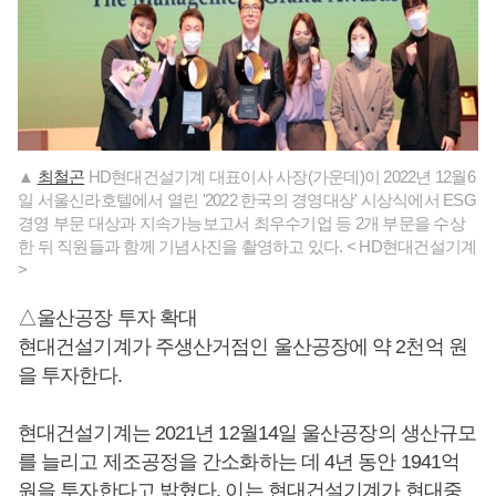
▲
최철곤
HD현대건설기계 대표이사 사장(가운데)이 2022년 12월6
일 서울신라호텔에서 열린 '2022 한국의 경영대상' 시상식에서 ESG
경영 부문 대상과 지속가능보고서 최우수기업 등 2개 부문을 수상
한 뒤 직원들과 함께 기념사진을 촬영하고 있다. < HD현대건설기계
>
△울산공장 투자 확대
현대건설기계가 주생산거점인 울산공장에 약 2천억 원
을 투자한다.
현대건설기계는 2021년 12월14일 울산공장의 생산규모
를 늘리고 제조공정을 간소화하는 데 4년 동안 1941억
원을 투자한다고 밝혔다. 이는 현대건설기계가 현대중