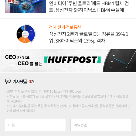
엔비디아 '루빈 울트라'에도 HBM4 탑재 검
토, 삼성전자·SK하이닉스 HBM4 수율에 주
도권 갈린다
전자·전기·정보통신
삼성전자 2분기 글로벌 D램 점유율 39% 1
위, SK하이닉스와 13%p 격차
기사댓글
0
개
200자까지 쓰실 수 있습니다. (현재 0 byte / 최대 400byte)
저작권 등 다른 사람의 권리를 침해하거나 명예를 훼손하는 댓글은 관련 법률에 의해 제재를 받을
수 있습니다.
타인에게 불쾌감을 주는 욕설 등 비하하는 단어가 내용에 포함되거나 인신공격성 글은 관리자의 판
단에 의해 삭제 합니다.