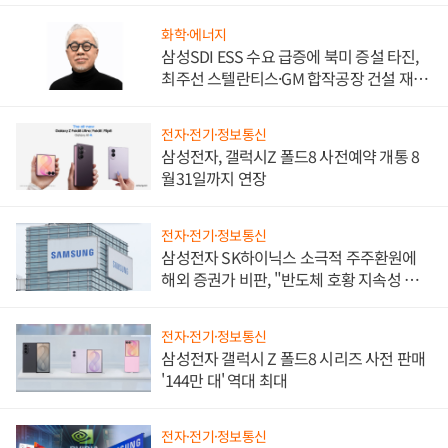
화학·에너지
삼성SDI ESS 수요 급증에 북미 증설 타진,
최주선 스텔란티스·GM 합작공장 건설 재추
진하나
전자·전기·정보통신
삼성전자, 갤럭시Z 폴드8 사전예약 개통 8
월31일까지 연장
전자·전기·정보통신
삼성전자 SK하이닉스 소극적 주주환원에
해외 증권가 비판, "반도체 호황 지속성 의
문"
전자·전기·정보통신
삼성전자 갤럭시 Z 폴드8 시리즈 사전 판매
'144만 대' 역대 최대
전자·전기·정보통신