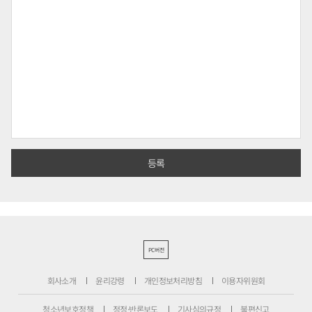
PC버전
회사소개
윤리강령
개인정보처리방침
이용자위원회
청소년보호정책
정정·반론보도
기사심의규정
불편신고