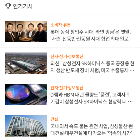
인기기사
소비자·유통
롯데·농심 창업주 시대 '라면 앙금'은 옛말,
'사촌' 신동빈·신동원 시대 협업 확대일로
전자·전기·정보통신
외신 "삼성전자 SK하이닉스 중국 공장용 현
지 생산 반도체 장비 시험, 미국 수출통제 대
비"
전자·전기·정보통신
D램과 HBM 내년 물량도 '품절', 고객사 위
기감이 삼성전자 SK하이닉스 협상력 더 키
워
건설
국내외서 속도 붙는 원전 사업, 삼성물산·현
대건설·대우건설에 다가오는 '약속의 시간'