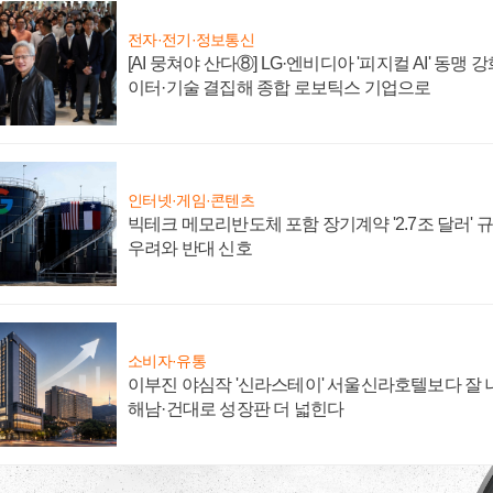
전자·전기·정보통신
[AI 뭉쳐야 산다⑧] LG·엔비디아 '피지컬 AI' 동맹 
이터·기술 결집해 종합 로보틱스 기업으로
인터넷·게임·콘텐츠
빅테크 메모리반도체 포함 장기계약 '2.7조 달러' 규모
우려와 반대 신호
소비자·유통
이부진 야심작 '신라스테이' 서울신라호텔보다 잘 나
해남·건대로 성장판 더 넓힌다