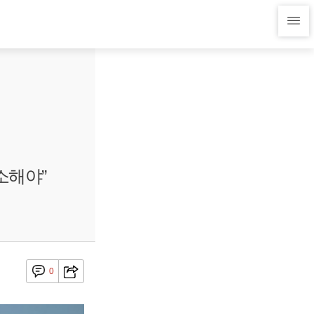
소해야”
0