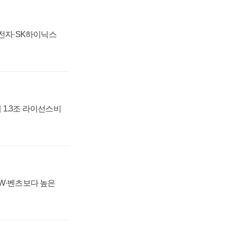
성전자·SK하이닉스
 1.3조 라이선스비
MW·벤츠보다 높은