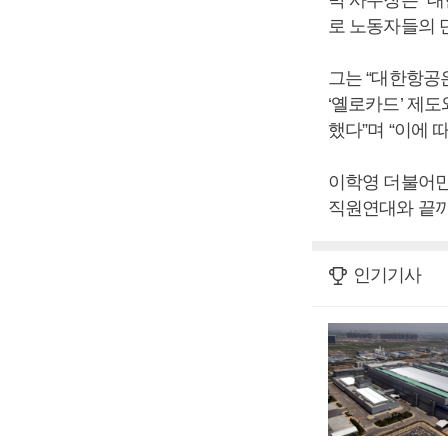
박 사무장은 “
로 노동자들의 
그는 “대한항공
‘옐로카드’ 제도
했다”며 “이에
이학영 더불어민
직원연대와 끝까
인기기사