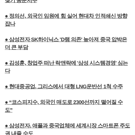
찾기 동분서주
● 정의선, 외국인 임원에 힘 실어 현대차 인적쇄신 방향
잡나
● 삼성전자 SK하이닉스 'D램 의존' 높아져 중국 압박은
더 큰 부담
● 김성훈, 창업주 떠난 락앤락에 '삼성 시스템경영' 심는
다
● 현대중공업, 그리스에서 대형 LNG운반선 1척 수주
● “코스피지수, 외국인 매도로 2300선까지 떨어질 수
도”
● 삼성전자, 애플과 중국업체에 세계시장 스마트폰 주도
권 내줄 수도