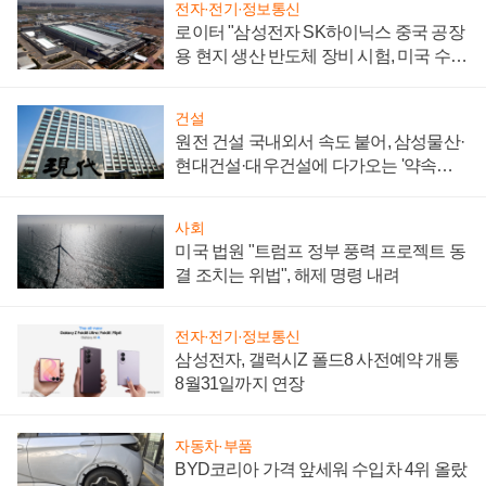
전자·전기·정보통신
로이터 "삼성전자 SK하이닉스 중국 공장
용 현지 생산 반도체 장비 시험, 미국 수출
통제 대비"
건설
원전 건설 국내외서 속도 붙어, 삼성물산·
현대건설·대우건설에 다가오는 '약속의
시간'
사회
미국 법원 "트럼프 정부 풍력 프로젝트 동
결 조치는 위법", 해제 명령 내려
전자·전기·정보통신
삼성전자, 갤럭시Z 폴드8 사전예약 개통
8월31일까지 연장
자동차·부품
BYD코리아 가격 앞세워 수입차 4위 올랐