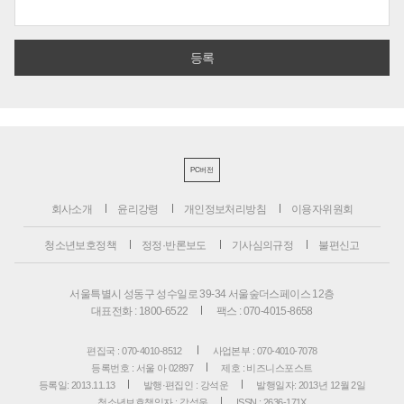
PC버전
회사소개
윤리강령
개인정보처리방침
이용자위원회
청소년보호정책
정정·반론보도
기사심의규정
불편신고
서울특별시 성동구 성수일로 39-34 서울숲더스페이스 12층
대표전화 : 1800-6522
팩스 : 070-4015-8658
편집국 : 070-4010-8512
사업본부 : 070-4010-7078
등록번호 : 서울 아 02897
제호 : 비즈니스포스트
등록일: 2013.11.13
발행·편집인 : 강석운
발행일자: 2013년 12월 2일
청소년보호책임자 : 강석운
ISSN : 2636-171X