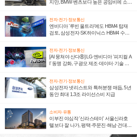
지만, BMW·벤츠보다 높은 공임비에 소비
자 불만 폭발
전자·전기·정보통신
엔비디아 '루빈 울트라'에도 HBM4 탑재
검토, 삼성전자·SK하이닉스 HBM4 수율
에 주도권 갈린다
전자·전기·정보통신
[AI 뭉쳐야 산다⑧] LG·엔비디아 '피지컬 A
I' 동맹 강화, 구광모 제조·데이터·기술 결
집해 종합 로보틱스 기업으로
전자·전기·정보통신
삼성전자 넷리스트와 특허분쟁 매듭, 5년
동안 최대 1.3조 라이선스비 지급
소비자·유통
이부진 야심작 '신라스테이' 서울신라호
텔보다 잘 나가, 평택·주문진·해남·건대로
성장판 더 넓힌다