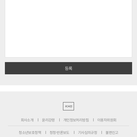
PC버전
회사소개
윤리강령
개인정보처리방침
이용자위원회
청소년보호정책
정정·반론보도
기사심의규정
불편신고