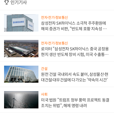
인기기사
전자·전기·정보통신
삼성전자 SK하이닉스 소극적 주주환원에
해외 증권가 비판, "반도체 호황 지속성 의
문"
전자·전기·정보통신
로이터 "삼성전자 SK하이닉스 중국 공장용
현지 생산 반도체 장비 시험, 미국 수출통제
대비"
건설
원전 건설 국내외서 속도 붙어, 삼성물산·현
대건설·대우건설에 다가오는 '약속의 시간'
사회
미국 법원 "트럼프 정부 풍력 프로젝트 동결
조치는 위법", 해제 명령 내려