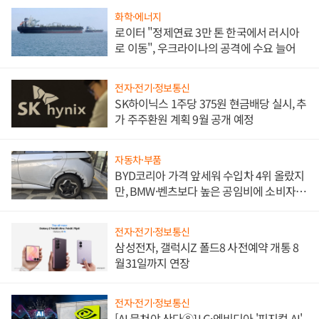
화학·에너지
로이터 "정제연료 3만 톤 한국에서 러시아
로 이동", 우크라이나의 공격에 수요 늘어
전자·전기·정보통신
SK하이닉스 1주당 375원 현금배당 실시, 추
가 주주환원 계획 9월 공개 예정
자동차·부품
BYD코리아 가격 앞세워 수입차 4위 올랐지
만, BMW·벤츠보다 높은 공임비에 소비자
불만 폭발
전자·전기·정보통신
삼성전자, 갤럭시Z 폴드8 사전예약 개통 8
월31일까지 연장
전자·전기·정보통신
[AI 뭉쳐야 산다⑧] LG·엔비디아 '피지컬 AI'