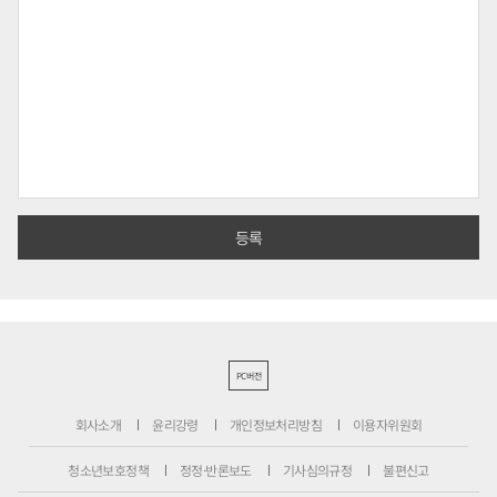
PC버전
회사소개
윤리강령
개인정보처리방침
이용자위원회
청소년보호정책
정정·반론보도
기사심의규정
불편신고