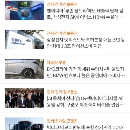
전자·전기·정보통신
엔비디아 '루빈 울트라'에도 HBM4 탑재 검
토, 삼성전자·SK하이닉스 HBM4 수율에 주
도권 갈린다
전자·전기·정보통신
삼성전자 넷리스트와 특허분쟁 매듭, 5년 동
안 최대 1.3조 라이선스비 지급
자동차·부품
BYD코리아 가격 앞세워 수입차 4위 올랐지
만, BMW·벤츠보다 높은 공임비에 소비자
불만 폭발
전자·전기·정보통신
[AI 뭉쳐야 산다⑧] LG·엔비디아 '피지컬 AI'
동맹 강화, 구광모 제조·데이터·기술 결집
해 종합 로보틱스 기업으로
인터넷·게임·콘텐츠
빅테크 메모리반도체 포함 장기계약 '2.7조