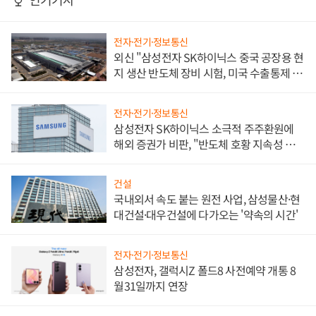
전자·전기·정보통신
외신 "삼성전자 SK하이닉스 중국 공장용 현
지 생산 반도체 장비 시험, 미국 수출통제 대
비"
전자·전기·정보통신
삼성전자 SK하이닉스 소극적 주주환원에
해외 증권가 비판, "반도체 호황 지속성 의
문"
건설
국내외서 속도 붙는 원전 사업, 삼성물산·현
대건설·대우건설에 다가오는 '약속의 시간'
전자·전기·정보통신
삼성전자, 갤럭시Z 폴드8 사전예약 개통 8
월31일까지 연장