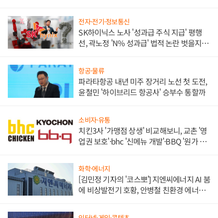
각
전자·전기·정보통신
SK하이닉스 노사 '성과급 주식 지급' 평행
선, 곽노정 'N% 성과급' 법적 논란 벗을지 주
목
항공·물류
파라타항공 내년 미주 장거리 노선 첫 도전,
윤철민 '하이브리드 항공사' 승부수 통할까
소비자·유통
치킨3사 '가맹점 상생' 비교해보니, 교촌 '영
업권 보호'·bhc '신메뉴 개발'·BBQ '원가 부
담'
화학·에너지
[김민정 기자의 '코스뽀'] 지엔씨에너지 AI 붐
에 비상발전기 호황, 안병철 친환경 에너지
발전전문기업 향한다
인터넷·게임·콘텐츠