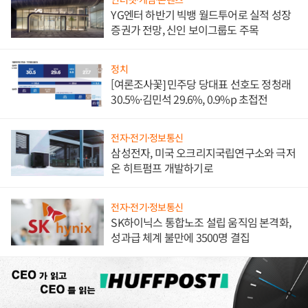
YG엔터 하반기 빅뱅 월드투어로 실적 성장
증권가 전망, 신인 보이그룹도 주목
정치
[여론조사꽃] 민주당 당대표 선호도 정청래
30.5%·김민석 29.6%, 0.9%p 초접전
전자·전기·정보통신
삼성전자, 미국 오크리지국립연구소와 극저
온 히트펌프 개발하기로
전자·전기·정보통신
SK하이닉스 통합노조 설립 움직임 본격화,
성과급 체계 불만에 3500명 결집