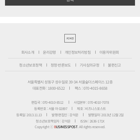
PC버전
회사소개
윤리강령
개인정보처리방침
이용자위원회
청소년보호정책
정정·반론보도
기사심의규정
불편신고
서울특별시 성동구 성수일로 39-34 서울숲더스페이스 12층
대표전화 : 1800-6522
팩스 : 070-4015-8658
편집국 : 070-4010-8512
사업본부 : 070-4010-7078
등록번호 : 서울 아 02897
제호 : 비즈니스포스트
등록일: 2013.11.13
발행·편집인 : 강석운
발행일자: 2013년 12월 2일
청소년보호책임자 : 강석운
ISSN : 2636-171X
Copyright ⓒ
B
USINESSPOST
. All rights reserved.