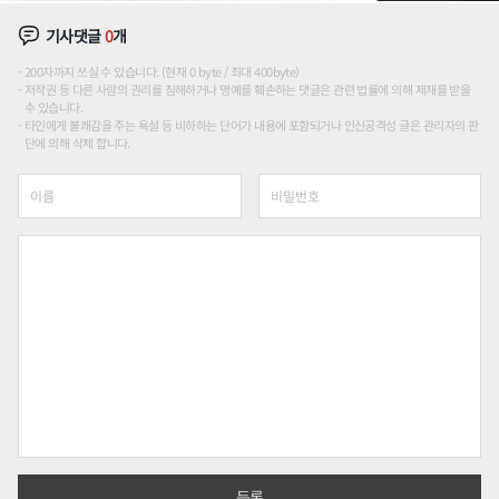
기사댓글
0
개
200자까지 쓰실 수 있습니다. (현재 0 byte / 최대 400byte)
저작권 등 다른 사람의 권리를 침해하거나 명예를 훼손하는 댓글은 관련 법률에 의해 제재를 받을
수 있습니다.
타인에게 불쾌감을 주는 욕설 등 비하하는 단어가 내용에 포함되거나 인신공격성 글은 관리자의 판
단에 의해 삭제 합니다.