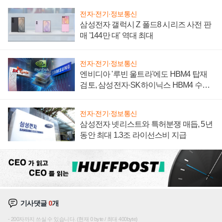
전자·전기·정보통신
삼성전자 갤럭시 Z 폴드8 시리즈 사전 판
매 '144만 대' 역대 최대
전자·전기·정보통신
엔비디아 '루빈 울트라'에도 HBM4 탑재
검토, 삼성전자·SK하이닉스 HBM4 수율
에 주도권 갈린다
전자·전기·정보통신
삼성전자 넷리스트와 특허분쟁 매듭, 5년
동안 최대 1.3조 라이선스비 지급
기사댓글
0
개
200자까지 쓰실 수 있습니다. (현재 0 byte / 최대 400byte)