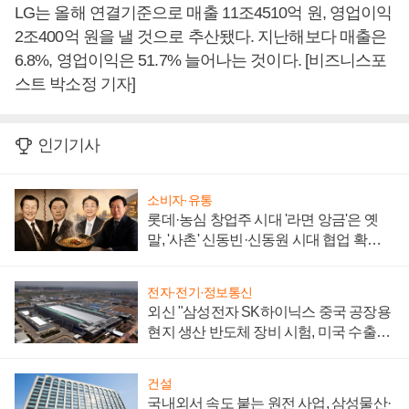
LG는 올해 연결기준으로 매출 11조4510억 원, 영업이익
2조400억 원을 낼 것으로 추산됐다. 지난해보다 매출은
6.8%, 영업이익은 51.7% 늘어나는 것이다. [비즈니스포
스트 박소정 기자]
인기기사
소비자·유통
롯데·농심 창업주 시대 '라면 앙금'은 옛
말, '사촌' 신동빈·신동원 시대 협업 확대
일로
전자·전기·정보통신
외신 "삼성전자 SK하이닉스 중국 공장용
현지 생산 반도체 장비 시험, 미국 수출통
제 대비"
건설
국내외서 속도 붙는 원전 사업, 삼성물산·