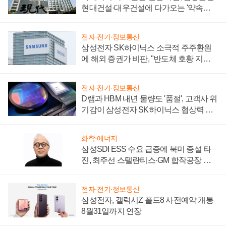
현대건설·대우건설에 다가오는 '약속의
시간'
전자·전기·정보통신
삼성전자 SK하이닉스 소극적 주주환원
에 해외 증권가 비판, "반도체 호황 지속
성 의문"
전자·전기·정보통신
D램과 HBM 내년 물량도 '품절', 고객사 위
기감이 삼성전자 SK하이닉스 협상력 더
키워
화학·에너지
삼성SDI ESS 수요 급증에 북미 증설 타
진, 최주선 스텔란티스·GM 합작공장 건
설 재추진하나
전자·전기·정보통신
삼성전자, 갤럭시Z 폴드8 사전예약 개통
8월31일까지 연장