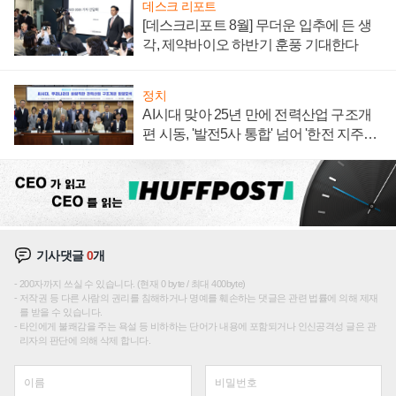
데스크 리포트
[데스크리포트 8월] 무더운 입추에 든 생
각, 제약바이오 하반기 훈풍 기대한다
정치
AI시대 맞아 25년 만에 전력산업 구조개
편 시동, '발전5사 통합' 넘어 '한전 지주사'
재편론도
기사댓글
0
개
200자까지 쓰실 수 있습니다. (현재 0 byte / 최대 400byte)
저작권 등 다른 사람의 권리를 침해하거나 명예를 훼손하는 댓글은 관련 법률에 의해 제재
를 받을 수 있습니다.
타인에게 불쾌감을 주는 욕설 등 비하하는 단어가 내용에 포함되거나 인신공격성 글은 관
리자의 판단에 의해 삭제 합니다.