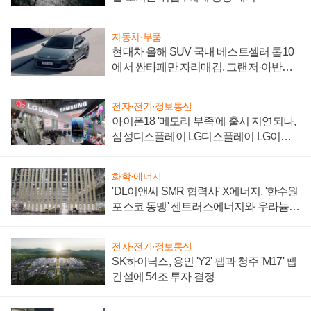
자동차·부품
현대차 올해 SUV 국내 베스트셀러 톱10
에서 싼타페만 자리매김, 그랜저·아반떼
'세단 쌍끌이'로 내수 방어
전자·전기·정보통신
아이폰18 '메모리 부족'에 출시 지연되나,
삼성디스플레이 LG디스플레이 LG이노
텍 '탈애플' 수익 다각화 속도
화학·에너지
'DL이앤씨 SMR 협력사' X에너지, '한수원
포스코 동맹' 센트러스에너지와 우라늄
계약 체결
전자·전기·정보통신
SK하이닉스, 용인 'Y2' 팹과 청주 'M17' 팹
건설에 54조 투자 결정