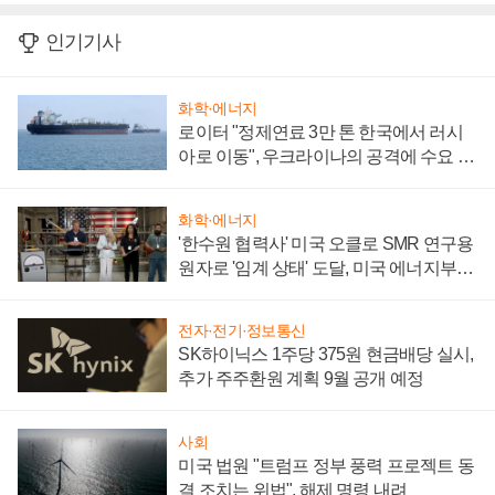
인기기사
화학·에너지
로이터 "정제연료 3만 톤 한국에서 러시
아로 이동", 우크라이나의 공격에 수요 늘
어
화학·에너지
'한수원 협력사' 미국 오클로 SMR 연구용
원자로 '임계 상태' 도달, 미국 에너지부
"중요한 이정표"
전자·전기·정보통신
SK하이닉스 1주당 375원 현금배당 실시,
추가 주주환원 계획 9월 공개 예정
사회
미국 법원 "트럼프 정부 풍력 프로젝트 동
결 조치는 위법", 해제 명령 내려