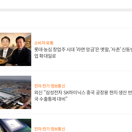
소비자·유통
롯데·농심 창업주 시대 '라면 앙금'은 옛말, '사촌' 신
업 확대일로
전자·전기·정보통신
외신 "삼성전자 SK하이닉스 중국 공장용 현지 생산 반
국 수출통제 대비"
전자·전기·정보통신