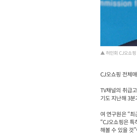
▲ 허민회 CJ오쇼핑 
CJ오쇼핑 전체매
TV채널의 취급고는
기도 지난해 3분
여 연구원은 “
“CJ오쇼핑은 특
해볼 수 있을 것