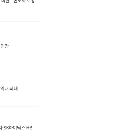
비판, "반도체 호황
지 연장
' 역대 최대
자·SK하이닉스 HB