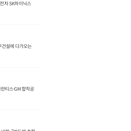
성전자 SK하이닉스
대우건설에 다가오는
스텔란티스·GM 합작공