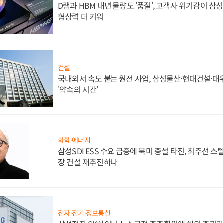
D램과 HBM 내년 물량도 '품절', 고객사 위기감이 삼
협상력 더 키워
건설
국내외서 속도 붙는 원전 사업, 삼성물산·현대건설·
'약속의 시간'
화학·에너지
삼성SDI ESS 수요 급증에 북미 증설 타진, 최주선 
장 건설 재추진하나
전자·전기·정보통신