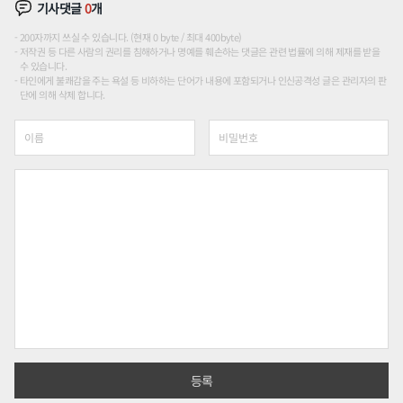
기사댓글
0
개
200자까지 쓰실 수 있습니다. (현재 0 byte / 최대 400byte)
저작권 등 다른 사람의 권리를 침해하거나 명예를 훼손하는 댓글은 관련 법률에 의해 제재를 받을
수 있습니다.
타인에게 불쾌감을 주는 욕설 등 비하하는 단어가 내용에 포함되거나 인신공격성 글은 관리자의 판
단에 의해 삭제 합니다.