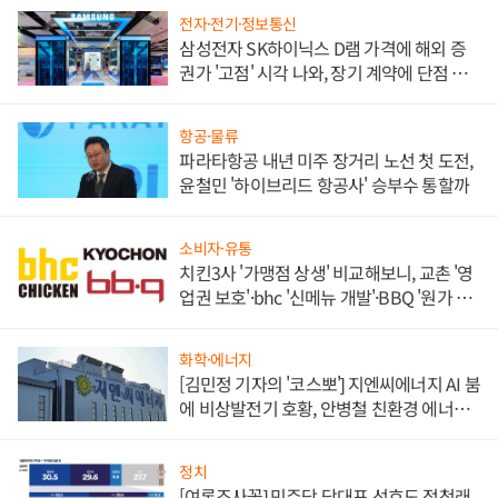
전자·전기·정보통신
삼성전자 SK하이닉스 D램 가격에 해외 증
권가 '고점' 시각 나와, 장기 계약에 단점 부
각
항공·물류
파라타항공 내년 미주 장거리 노선 첫 도전,
윤철민 '하이브리드 항공사' 승부수 통할까
소비자·유통
치킨3사 '가맹점 상생' 비교해보니, 교촌 '영
업권 보호'·bhc '신메뉴 개발'·BBQ '원가 부
담'
화학·에너지
[김민정 기자의 '코스뽀'] 지엔씨에너지 AI 붐
에 비상발전기 호황, 안병철 친환경 에너지
발전전문기업 향한다
정치
[여론조사꽃] 민주당 당대표 선호도 정청래