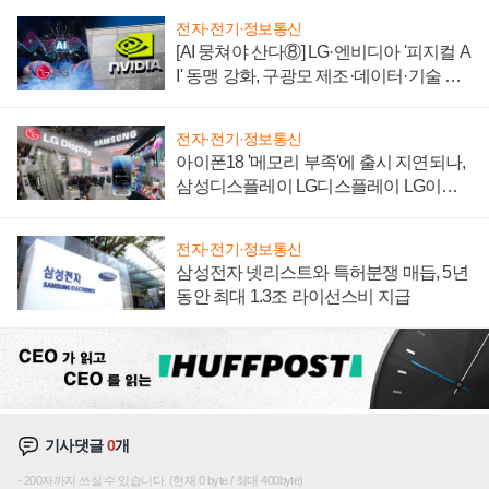
전자·전기·정보통신
[AI 뭉쳐야 산다⑧] LG·엔비디아 '피지컬 A
I' 동맹 강화, 구광모 제조·데이터·기술 결
집해 종합 로보틱스 기업으로
전자·전기·정보통신
아이폰18 '메모리 부족'에 출시 지연되나,
삼성디스플레이 LG디스플레이 LG이노
텍 '탈애플' 수익 다각화 속도
전자·전기·정보통신
삼성전자 넷리스트와 특허분쟁 매듭, 5년
동안 최대 1.3조 라이선스비 지급
기사댓글
0
개
200자까지 쓰실 수 있습니다. (현재 0 byte / 최대 400byte)