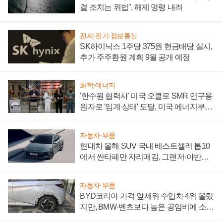
결 조치는 위법", 해제 명령 내려
전자·전기·정보통신
SK하이닉스 1주당 375원 현금배당 실시,
추가 주주환원 계획 9월 공개 예정
화학·에너지
'한수원 협력사' 미국 오클로 SMR 연구용
원자로 '임계 상태' 도달, 미국 에너지부
"중요한 이정표"
자동차·부품
현대차 올해 SUV 국내 베스트셀러 톱10
에서 싼타페만 자리매김, 그랜저·아반떼
'세단 쌍끌이'로 내수 방어
자동차·부품
BYD코리아 가격 앞세워 수입차 4위 올랐
지만, BMW·벤츠보다 높은 공임비에 소비
자 불만 폭발