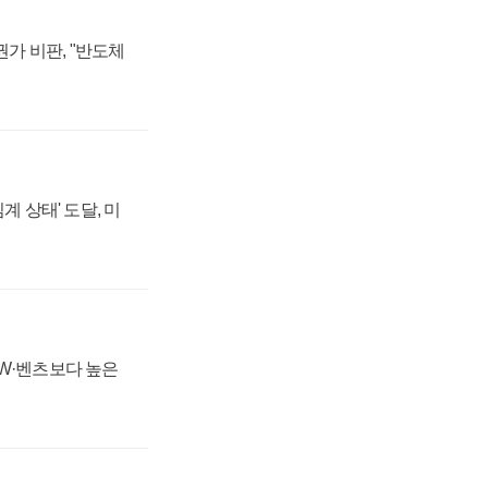
가 비판, "반도체
계 상태' 도달, 미
MW·벤츠보다 높은