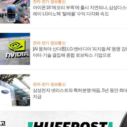
전자·전기·정보통신
아이폰18 '메모리 부족'에 출시 지연되나, 삼성디
레이 LG이노텍 '탈애플' 수익 다각화 속도
전자·전기·정보통신
[AI 뭉쳐야 산다⑧] LG·엔비디아 '피지컬 AI' 동맹 
이터·기술 결집해 종합 로보틱스 기업으로
전자·전기·정보통신
삼성전자 넷리스트와 특허분쟁 매듭, 5년 동안 최대
지급