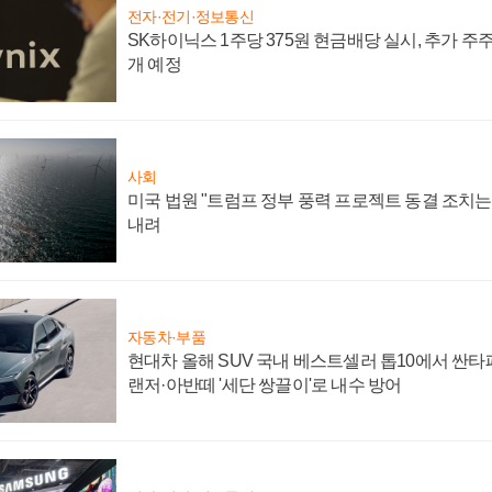
전자·전기·정보통신
SK하이닉스 1주당 375원 현금배당 실시, 추가 주
개 예정
사회
미국 법원 "트럼프 정부 풍력 프로젝트 동결 조치는 
내려
자동차·부품
현대차 올해 SUV 국내 베스트셀러 톱10에서 싼타
랜저·아반떼 '세단 쌍끌이'로 내수 방어