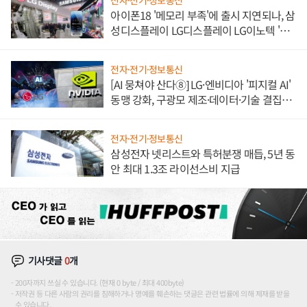
전자·전기·정보통신
아이폰18 '메모리 부족'에 출시 지연되나, 삼
성디스플레이 LG디스플레이 LG이노텍 '탈
애플' 수익 다각화 속도
전자·전기·정보통신
[AI 뭉쳐야 산다⑧] LG·엔비디아 '피지컬 AI'
동맹 강화, 구광모 제조·데이터·기술 결집
해 종합 로보틱스 기업으로
전자·전기·정보통신
삼성전자 넷리스트와 특허분쟁 매듭, 5년 동
안 최대 1.3조 라이선스비 지급
기사댓글
0
개
200자까지 쓰실 수 있습니다. (현재 0 byte / 최대 400byte)
저작권 등 다른 사람의 권리를 침해하거나 명예를 훼손하는 댓글은 관련 법률에 의해 제재를 받을
수 있습니다.