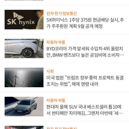
한 이정표"
전자·전기·정보통신
SK하이닉스 1주당 375원 현금배당 실시, 추
가 주주환원 계획 9월 공개 예정
자동차·부품
BYD코리아 가격 앞세워 수입차 4위 올랐지
만, BMW·벤츠보다 높은 공임비에 소비자
불만 폭발
사회
미국 법원 "트럼프 정부 풍력 프로젝트 동결
조치는 위법", 해제 명령 내려
자동차·부품
현대차 올해 SUV 국내 베스트셀러 톱10에
서 싼타페만 자리매김, 그랜저·아반떼 '세단
쌍끌이'로 내수 방어