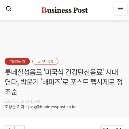
기업과산업
소비자·유통
롯데칠성음료 '미국식 건강탄산음료' 시대
연다, 박윤기 '해피즈'로 포스트 펩시제로 정
조준
2026-05-15 11:15:49
조성근 기자 - josg@businesspost.co.kr