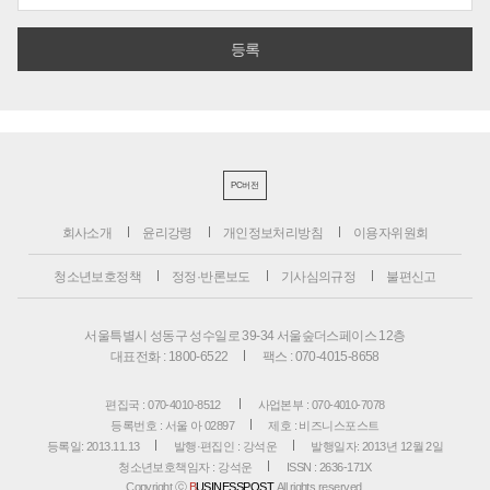
PC버전
회사소개
윤리강령
개인정보처리방침
이용자위원회
청소년보호정책
정정·반론보도
기사심의규정
불편신고
서울특별시 성동구 성수일로 39-34 서울숲더스페이스 12층
대표전화 : 1800-6522
팩스 : 070-4015-8658
편집국 : 070-4010-8512
사업본부 : 070-4010-7078
등록번호 : 서울 아 02897
제호 : 비즈니스포스트
등록일: 2013.11.13
발행·편집인 : 강석운
발행일자: 2013년 12월 2일
청소년보호책임자 : 강석운
ISSN : 2636-171X
Copyright ⓒ
B
USINESSPOST
. All rights reserved.