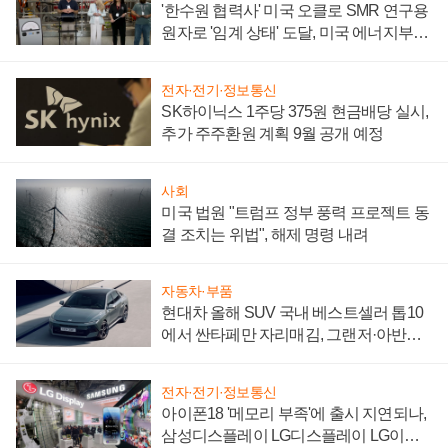
'한수원 협력사' 미국 오클로 SMR 연구용
원자로 '임계 상태' 도달, 미국 에너지부
"중요한 이정표"
전자·전기·정보통신
SK하이닉스 1주당 375원 현금배당 실시,
추가 주주환원 계획 9월 공개 예정
사회
미국 법원 "트럼프 정부 풍력 프로젝트 동
결 조치는 위법", 해제 명령 내려
자동차·부품
현대차 올해 SUV 국내 베스트셀러 톱10
에서 싼타페만 자리매김, 그랜저·아반떼
'세단 쌍끌이'로 내수 방어
전자·전기·정보통신
아이폰18 '메모리 부족'에 출시 지연되나,
삼성디스플레이 LG디스플레이 LG이노