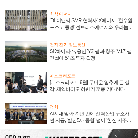
텍 '탈애플' 수익 다각화 속도
화학·에너지
'DL이앤씨 SMR 협력사' X에너지, '한수원
포스코 동맹' 센트러스에너지와 우라늄
계약 체결
전자·전기·정보통신
SK하이닉스, 용인 'Y2' 팹과 청주 'M17' 팹
건설에 54조 투자 결정
데스크 리포트
[데스크리포트 8월] 무더운 입추에 든 생
각, 제약바이오 하반기 훈풍 기대한다
정치
AI시대 맞아 25년 만에 전력산업 구조개
편 시동, '발전5사 통합' 넘어 '한전 지주사'
재편론도