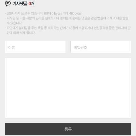
기사댓글
0
개
200자까지 쓰실 수 있습니다. (현재 0 byte / 최대 400byte)
저작권 등 다른 사람의 권리를 침해하거나 명예를 훼손하는 댓글은 관련 법률에 의해 제재를 받을
수 있습니다.
타인에게 불쾌감을 주는 욕설 등 비하하는 단어가 내용에 포함되거나 인신공격성 글은 관리자의 판
단에 의해 삭제 합니다.