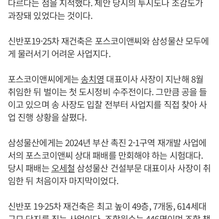
다르다는 점을 지적했다. 제안 당시의 투시도나 조감도가
과장돼 있었다는 것이다.
신반포19·25차 재건축은 포스코이앤씨와 삼성물산 모두에
게 물러서기 어려운 사업지다.
포스코이앤씨에게는
송치영
대표이사 사장이 지난해 8월
취임한 뒤 벌이는 첫 도시정비 수주전이다. 그만큼 공을 들
이고 있으며 송 사장도 입찰 전부터 사업지를 직접 찾아 사
업 진행 상황을 살폈다.
삼성물산에게는 2024년 부산 촉진 2-1구역 재개발 사업에
서의 포스코이앤씨 상대 패배를 만회해야 하는 시험대다.
당시 패배는
오세철
삼성물산 건설부문 대표이사 사장이 취
임한 뒤 처음이자 마지막이었다.
신반포 19·25차 재건축은 최고 높이 49층, 7개동, 614세대
규모 단지를 짓는 사업이다. 조합원수는 446명이며 조합 책