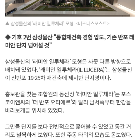
▲ 삼성물산의 '래미안 일루체라' 모형. <비즈니스포스트>
◆ 기호 2번 삼성물산 “통합재건축 경험 압도, 기존 반포 래
미안 단지 넘어설 것”
삼성물산의 ‘래미안 일루체라’ 모형은 사뭇 다른 방향으로
배치돼 있었다. ‘래미안 일루체라(IL LUCERA)’는 삼성물산
이 신반포 19·25차 재건축에 제시한 단지명이다.
홍보관을 찾는 조합원의 동선상 ‘래미안 일루체라’는 포스
코이앤씨의 ‘더 반포 오티에르’와 달리 남서쪽부터 한강을
바라보게끔 위치해 있었다.
그만큼 단지를 보다 전반적으로 훑어볼 수 있었고 동간 거
리도 널찍하게 보였다. 또한 주동 타워의 모습도 돋보였다.