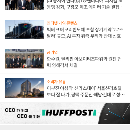
[AI 뭉쳐야 산다⑧] LG·엔비디아 '피지컬 AI'
동맹 강화, 구광모 제조·데이터·기술 결집
해 종합 로보틱스 기업으로
인터넷·게임·콘텐츠
빅테크 메모리반도체 포함 장기계약 '2.7조
달러' 규모, AI 투자 위축 우려와 반대 신호
공기업
한수원, 필리핀 아보이티즈파워와 원전 협
력 양해각서 체결
소비자·유통
이부진 야심작 '신라스테이' 서울신라호텔
보다 잘 나가, 평택·주문진·해남·건대로 성
장판 더 넓힌다