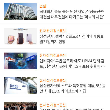
건설
국내외서 속도 붙는 원전 사업, 삼성물산·현
대건설·대우건설에 다가오는 '약속의 시간'
전자·전기·정보통신
삼성전자, 갤럭시Z 폴드8 사전예약 개통 8
월31일까지 연장
전자·전기·정보통신
엔비디아 '루빈 울트라'에도 HBM4 탑재 검
토, 삼성전자·SK하이닉스 HBM4 수율에 주
도권 갈린다
전자·전기·정보통신
삼성전자 넷리스트와 특허분쟁 매듭, 5년 동
안 최대 1.3조 라이선스비 지급
전자·전기·정보통신