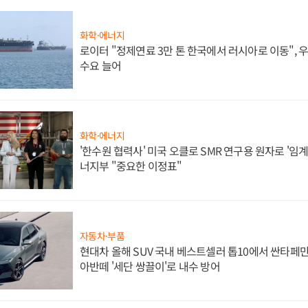
화학·에너지
로이터 "정제연료 3만 톤 한국에서 러시아로 이동",
수요 늘어
화학·에너지
'한수원 협력사' 미국 오클로 SMR 연구용 원자로 '임계 
너지부 "중요한 이정표"
자동차·부품
현대차 올해 SUV 국내 베스트셀러 톱10에서 싼타페만
아반떼 '세단 쌍끌이'로 내수 방어