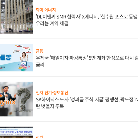
화학·에너지
'DL이앤씨 SMR 협력사' X에너지, '한수원 포스코 
우라늄 계약 체결
금융
우체국 '매일이자 파킹통장' 5만 계좌 한정으로 다시 출시
금리
전자·전기·정보통신
SK하이닉스 노사 '성과급 주식 지급' 평행선, 곽노정 '
란 벗을지 주목
정치