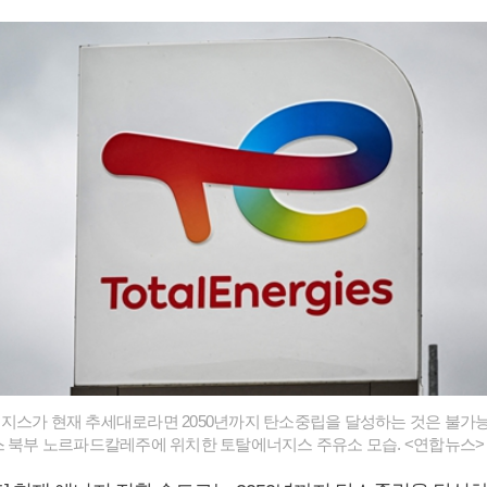
지스가 현재 추세대로라면 2050년까지 탄소중립을 달성하는 것은 불가
스 북부 노르파드칼레주에 위치한 토탈에너지스 주유소 모습. <연합뉴스>