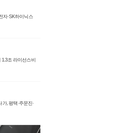
성전자·SK하이닉스
 1.3조 라이선스비
가, 평택·주문진·