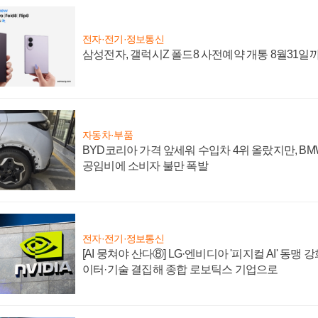
전자·전기·정보통신
삼성전자, 갤럭시Z 폴드8 사전예약 개통 8월31일
자동차·부품
BYD코리아 가격 앞세워 수입차 4위 올랐지만, B
공임비에 소비자 불만 폭발
전자·전기·정보통신
[AI 뭉쳐야 산다⑧] LG·엔비디아 '피지컬 AI' 동맹 
이터·기술 결집해 종합 로보틱스 기업으로