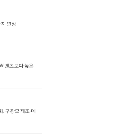
까지 연장
MW·벤츠보다 높은
강화, 구광모 제조·데