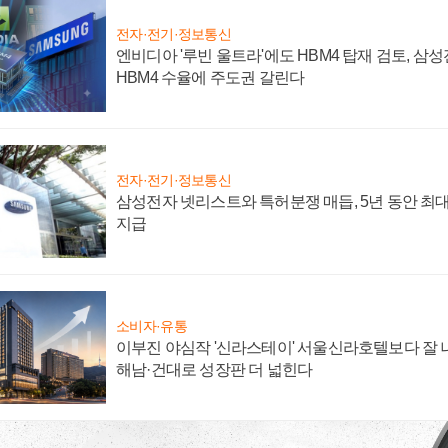
전자·전기·정보통신
엔비디아 '루빈 울트라'에도 HBM4 탑재 검토, 삼
HBM4 수율에 주도권 갈린다
전자·전기·정보통신
삼성전자 넷리스트와 특허분쟁 매듭, 5년 동안 최대
지급
소비자·유통
이부진 야심작 '신라스테이' 서울신라호텔보다 잘 나
해남·건대로 성장판 더 넓힌다