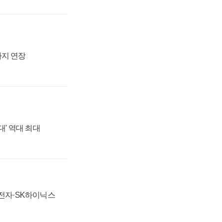
까지 연장
대' 역대 최대
성전자·SK하이닉스