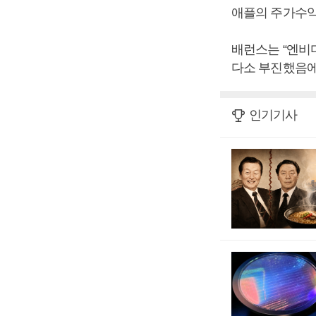
애플의 주가수익
배런스는 “엔비
다소 부진했음에
인기기사