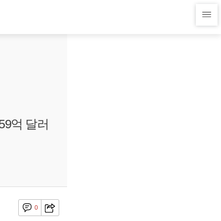
59억 달러
0