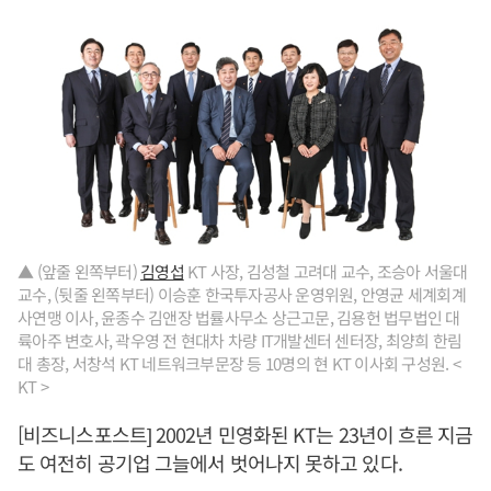
▲ (앞줄 왼쪽부터)
김영섭
KT 사장, 김성철 고려대 교수, 조승아 서울대
교수, (뒷줄 왼쪽부터) 이승훈 한국투자공사 운영위원, 안영균 세계회계
사연맹 이사, 윤종수 김앤장 법률사무소 상근고문, 김용헌 법무법인 대
륙아주 변호사, 곽우영 전 현대차 차량 IT개발센터 센터장, 최양희 한림
대 총장, 서창석 KT 네트워크부문장 등 10명의 현 KT 이사회 구성원. <
KT >
[비즈니스포스트] 2002년 민영화된 KT는 23년이 흐른 지금
도 여전히 공기업 그늘에서 벗어나지 못하고 있다.