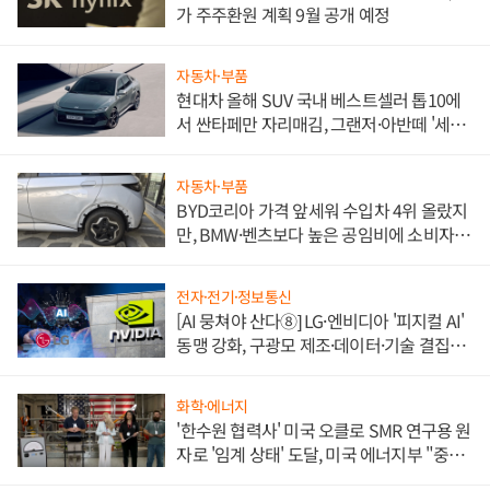
가 주주환원 계획 9월 공개 예정
자동차·부품
현대차 올해 SUV 국내 베스트셀러 톱10에
서 싼타페만 자리매김, 그랜저·아반떼 '세단
쌍끌이'로 내수 방어
자동차·부품
BYD코리아 가격 앞세워 수입차 4위 올랐지
만, BMW·벤츠보다 높은 공임비에 소비자
불만 폭발
전자·전기·정보통신
[AI 뭉쳐야 산다⑧] LG·엔비디아 '피지컬 AI'
동맹 강화, 구광모 제조·데이터·기술 결집
해 종합 로보틱스 기업으로
화학·에너지
'한수원 협력사' 미국 오클로 SMR 연구용 원
자로 '임계 상태' 도달, 미국 에너지부 "중요
한 이정표"