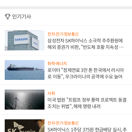
인기기사
전자·전기·정보통신
삼성전자 SK하이닉스 소극적 주주환원에
해외 증권가 비판, "반도체 호황 지속성 의
문"
화학·에너지
로이터 "정제연료 3만 톤 한국에서 러시아
로 이동", 우크라이나의 공격에 수요 늘어
사회
미국 법원 "트럼프 정부 풍력 프로젝트 동결
조치는 위법", 해제 명령 내려
전자·전기·정보통신
SK하이닉스 1주당 375원 현금배당 실시, 추