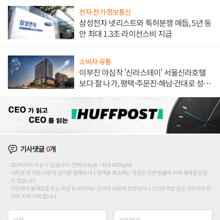
전자·전기·정보통신
삼성전자 넷리스트와 특허분쟁 매듭, 5년 동
안 최대 1.3조 라이선스비 지급
소비자·유통
이부진 야심작 '신라스테이' 서울신라호텔
보다 잘 나가, 평택·주문진·해남·건대로 성
장판 더 넓힌다
기사댓글
0
개
200자까지 쓰실 수 있습니다. (현재 0 byte / 최대 400byte)
저작권 등 다른 사람의 권리를 침해하거나 명예를 훼손하는 댓글은 관련 법률에 의해 제재를 받을
수 있습니다.
타인에게 불쾌감을 주는 욕설 등 비하하는 단어가 내용에 포함되거나 인신공격성 글은 관리자의 판
단에 의해 삭제 합니다.