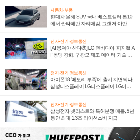
자동차·부품
현대차 올해 SUV 국내 베스트셀러 톱10
에서 싼타페만 자리매김, 그랜저·아반떼
'세단 쌍끌이'로 내수 방어
전자·전기·정보통신
[AI 뭉쳐야 산다⑧] LG·엔비디아 '피지컬 A
I' 동맹 강화, 구광모 제조·데이터·기술 결
집해 종합 로보틱스 기업으로
전자·전기·정보통신
아이폰18 '메모리 부족'에 출시 지연되나,
삼성디스플레이 LG디스플레이 LG이노
텍 '탈애플' 수익 다각화 속도
전자·전기·정보통신
삼성전자 넷리스트와 특허분쟁 매듭, 5년
동안 최대 1.3조 라이선스비 지급