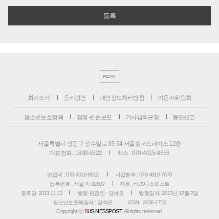
PC버전
회사소개
윤리강령
개인정보처리방침
이용자위원회
청소년보호정책
정정·반론보도
기사심의규정
불편신고
서울특별시 성동구 성수일로 39-34 서울숲더스페이스 12층
대표전화 : 1800-6522
팩스 : 070-4015-8658
편집국 : 070-4010-8512
사업본부 : 070-4010-7078
등록번호 : 서울 아 02897
제호 : 비즈니스포스트
등록일: 2013.11.13
발행·편집인 : 강석운
발행일자: 2013년 12월 2일
청소년보호책임자 : 강석운
ISSN : 2636-171X
Copyright ⓒ
B
USINESSPOST
. All rights reserved.