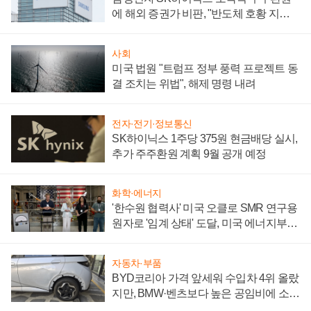
에 해외 증권가 비판, "반도체 호황 지속
성 의문"
사회
미국 법원 "트럼프 정부 풍력 프로젝트 동
결 조치는 위법", 해제 명령 내려
전자·전기·정보통신
SK하이닉스 1주당 375원 현금배당 실시,
추가 주주환원 계획 9월 공개 예정
화학·에너지
'한수원 협력사' 미국 오클로 SMR 연구용
원자로 '임계 상태' 도달, 미국 에너지부
"중요한 이정표"
자동차·부품
BYD코리아 가격 앞세워 수입차 4위 올랐
지만, BMW·벤츠보다 높은 공임비에 소비
자 불만 폭발