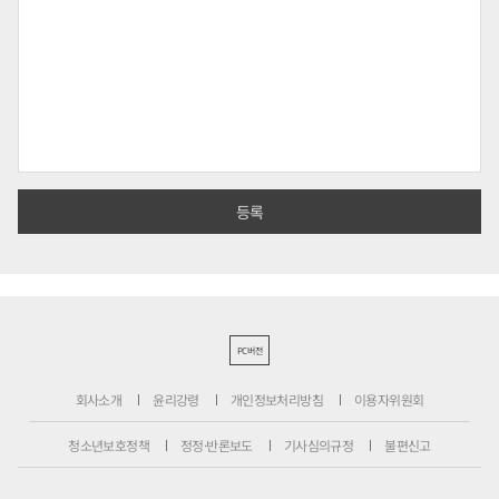
PC버전
회사소개
윤리강령
개인정보처리방침
이용자위원회
청소년보호정책
정정·반론보도
기사심의규정
불편신고