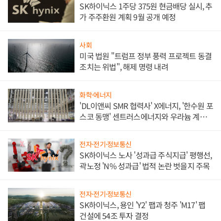
SK하이닉스 1주당 375원 현금배당 실시, 추
가 주주환원 계획 9월 공개 예정
사회
미국 법원 "트럼프 정부 풍력 프로젝트 동결
조치는 위법", 해제 명령 내려
화학·에너지
'DL이앤씨 SMR 협력사' X에너지, '한수원 포
스코 동맹' 센트러스에너지와 우라늄 계약
체결
전자·전기·정보통신
SK하이닉스 노사 '성과급 주식지급' 평행선,
곽노정 'N% 성과급' 법적 논란 벗을지 주목
전자·전기·정보통신
SK하이닉스, 용인 'Y2' 팹과 청주 'M17' 팹
건설에 54조 투자 결정