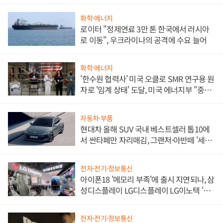
화학·에너지
로이터 "정제연료 3만 톤 한국에서 러시아
로 이동", 우크라이나의 공격에 수요 늘어
화학·에너지
'한수원 협력사' 미국 오클로 SMR 연구용 원
자로 '임계 상태' 도달, 미국 에너지부 "중요
한 이정표"
자동차·부품
현대차 올해 SUV 국내 베스트셀러 톱10에
서 싼타페만 자리매김, 그랜저·아반떼 '세단
쌍끌이'로 내수 방어
전자·전기·정보통신
아이폰18 '메모리 부족'에 출시 지연되나, 삼
성디스플레이 LG디스플레이 LG이노텍 '탈
애플' 수익 다각화 속도
전자·전기·정보통신