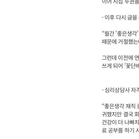
이어 시집 두권을
- 이후 다시 글을
“월간 '좋은생각
때문에 거절했는데
그런데 이전에 연
쓰게 되어 '꽃단배
- 심리상담사 자격
“좋은생각 재직 
귀했지만 결국 회
건강이 더 나빠
료 공부를 하기 