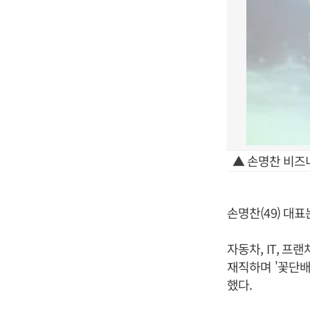
▲ 손명찬 비즈
손명찬(49) 대
자동차, IT, 
재직하며 '꽃단배
했다.