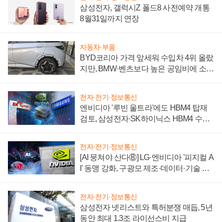
삼성전자, 갤럭시Z 폴드8 사전예약 개통
8월31일까지 연장
자동차·부품
BYD코리아 가격 앞세워 수입차 4위 올랐
지만, BMW·벤츠보다 높은 공임비에 소비
자 불만 폭발
전자·전기·정보통신
엔비디아 '루빈 울트라'에도 HBM4 탑재
검토, 삼성전자·SK하이닉스 HBM4 수율
에 주도권 갈린다
전자·전기·정보통신
[AI 뭉쳐야 산다⑧] LG·엔비디아 '피지컬 A
I' 동맹 강화, 구광모 제조·데이터·기술 결
집해 종합 로보틱스 기업으로
전자·전기·정보통신
삼성전자 넷리스트와 특허분쟁 매듭, 5년
동안 최대 1.3조 라이선스비 지급