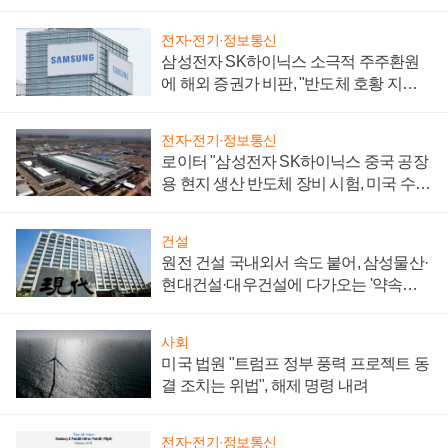
전자·전기·정보통신
삼성전자 SK하이닉스 소극적 주주환원
에 해외 증권가 비판, "반도체 호황 지속
성 의문"
전자·전기·정보통신
로이터 "삼성전자 SK하이닉스 중국 공장
용 현지 생산 반도체 장비 시험, 미국 수출
통제 대비"
건설
원전 건설 국내외서 속도 붙어, 삼성물산·
현대건설·대우건설에 다가오는 '약속의
시간'
사회
미국 법원 "트럼프 정부 풍력 프로젝트 동
결 조치는 위법", 해제 명령 내려
전자·전기·정보통신