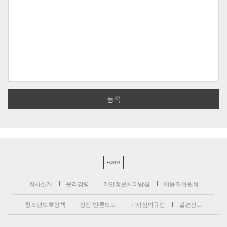
PC버전
회사소개
윤리강령
개인정보처리방침
이용자위원회
청소년보호정책
정정·반론보도
기사심의규정
불편신고