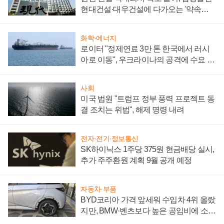
현대건설·대우건설에 다가오는 '약속의
시간'
화학·에너지
로이터 "정제연료 3만 톤 한국에서 러시
아로 이동", 우크라이나의 공격에 수요 늘
어
사회
미국 법원 "트럼프 정부 풍력 프로젝트 동
결 조치는 위법", 해제 명령 내려
전자·전기·정보통신
SK하이닉스 1주당 375원 현금배당 실시,
추가 주주환원 계획 9월 공개 예정
자동차·부품
BYD코리아 가격 앞세워 수입차 4위 올랐
지만, BMW·벤츠보다 높은 공임비에 소비
자 불만 폭발