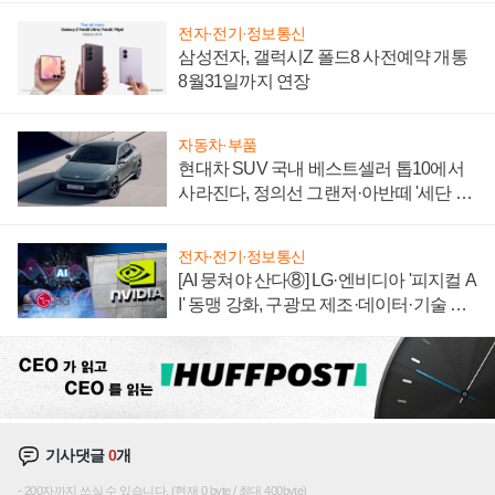
전자·전기·정보통신
삼성전자, 갤럭시Z 폴드8 사전예약 개통
8월31일까지 연장
자동차·부품
현대차 SUV 국내 베스트셀러 톱10에서
사라진다, 정의선 그랜저·아반떼 '세단 쌍
끌이'로 내수 방어
전자·전기·정보통신
[AI 뭉쳐야 산다⑧] LG·엔비디아 '피지컬 A
I' 동맹 강화, 구광모 제조·데이터·기술 결
집해 종합 로보틱스 기업으로
기사댓글
0
개
200자까지 쓰실 수 있습니다. (현재 0 byte / 최대 400byte)