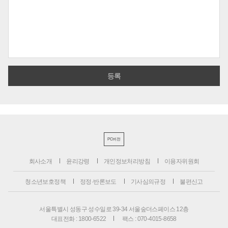
PC버전
회사소개
윤리강령
개인정보처리방침
이용자위원회
청소년보호정책
정정·반론보도
기사심의규정
불편신고
서울특별시 성동구 성수일로 39-34 서울숲더스페이스 12층
대표전화 : 1800-6522
팩스 : 070-4015-8658