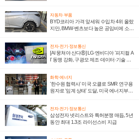
'세단 쌍끌이'로 내수 방어
자동차·부품
BYD코리아 가격 앞세워 수입차 4위 올랐
지만, BMW·벤츠보다 높은 공임비에 소비
자 불만 폭발
전자·전기·정보통신
[AI 뭉쳐야 산다⑧] LG·엔비디아 '피지컬 A
I' 동맹 강화, 구광모 제조·데이터·기술 결
집해 종합 로보틱스 기업으로
화학·에너지
'한수원 협력사' 미국 오클로 SMR 연구용
원자로 '임계 상태' 도달, 미국 에너지부
"중요한 이정표"
전자·전기·정보통신
삼성전자 넷리스트와 특허분쟁 매듭, 5년
동안 최대 1.3조 라이선스비 지급