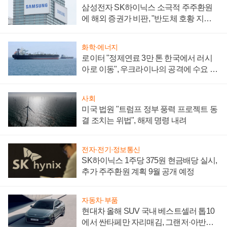
삼성전자 SK하이닉스 소극적 주주환원
에 해외 증권가 비판, "반도체 호황 지속
성 의문"
화학·에너지
로이터 "정제연료 3만 톤 한국에서 러시
아로 이동", 우크라이나의 공격에 수요 늘
어
사회
미국 법원 "트럼프 정부 풍력 프로젝트 동
결 조치는 위법", 해제 명령 내려
전자·전기·정보통신
SK하이닉스 1주당 375원 현금배당 실시,
추가 주주환원 계획 9월 공개 예정
자동차·부품
현대차 올해 SUV 국내 베스트셀러 톱10
에서 싼타페만 자리매김, 그랜저·아반떼