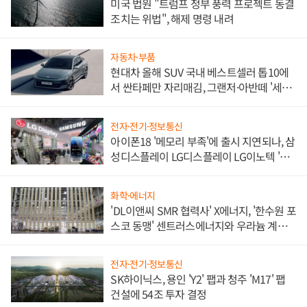
미국 법원 "트럼프 정부 풍력 프로젝트 동결
조치는 위법", 해제 명령 내려
자동차·부품
현대차 올해 SUV 국내 베스트셀러 톱10에
서 싼타페만 자리매김, 그랜저·아반떼 '세단
쌍끌이'로 내수 방어
전자·전기·정보통신
아이폰18 '메모리 부족'에 출시 지연되나, 삼
성디스플레이 LG디스플레이 LG이노텍 '탈
애플' 수익 다각화 속도
화학·에너지
'DL이앤씨 SMR 협력사' X에너지, '한수원 포
스코 동맹' 센트러스에너지와 우라늄 계약
체결
전자·전기·정보통신
SK하이닉스, 용인 'Y2' 팹과 청주 'M17' 팹
건설에 54조 투자 결정