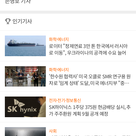
손영호 기자
인기기사
화학·에너지
로이터 "정제연료 3만 톤 한국에서 러시아
로 이동", 우크라이나의 공격에 수요 늘어
화학·에너지
'한수원 협력사' 미국 오클로 SMR 연구용 원
자로 '임계 상태' 도달, 미국 에너지부 "중요
한 이정표"
전자·전기·정보통신
SK하이닉스 1주당 375원 현금배당 실시, 추
가 주주환원 계획 9월 공개 예정
사회