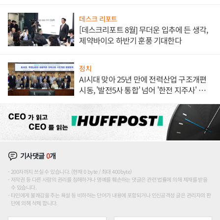
데스크 리포트
[데스크리포트 8월] 무더운 입추에 든 생각,
제약바이오 하반기 훈풍 기대한다
정치
AI시대 맞아 25년 만에 전력산업 구조개편
시동, '발전5사 통합' 넘어 '한전 지주사' 재편
론도
기사댓글
0
개
200자까지 쓰실 수 있습니다. (현재 0 byte / 최대 400byte)
저작권 등 다른 사람의 권리를 침해하거나 명예를 훼손하는 댓글은 관련 법률에 의해 제재를 받을
수 있습니다.
타인에게 불쾌감을 주는 욕설 등 비하하는 단어가 내용에 포함되거나 인신공격성 글은 관리자의 판
단에 의해 삭제 합니다.