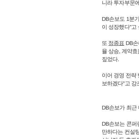
니라 투자부문에
DB손보도 1분
이 성장했다”고
또
정종표
DB손
율 상승, 계약
짚었다.
이어 경영 전략
보하겠다”고 강
DB손보가 최근
DB손보는 콘퍼
만하다는 컨설팅