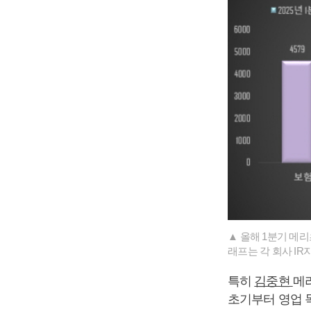
▲ 올해 1분기 메
래프는 각 회사 IR
특히
김중현
메
초기부터 영업 