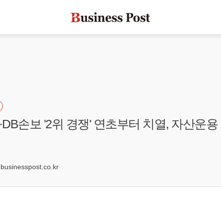
DB손보 '2위 경쟁' 연초부터 치열, 자산운용
6
usinesspost.co.kr