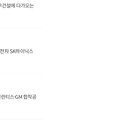
대우건설에 다가오는
성전자 SK하이닉스
스텔란티스·GM 합작공