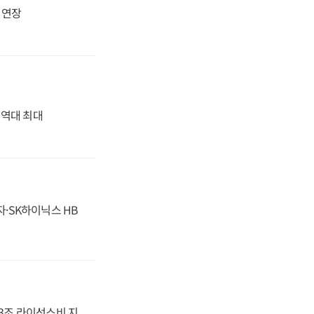
지 연장
' 역대 최대
자·SK하이닉스 HB
.3조 라이선스비 지