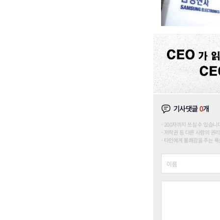
기사댓글
0
개
200자까지 쓰실 수 있습니다. (
저작권 등 다른 사람의 권리
타인에게 불쾌감을 주는 욕설