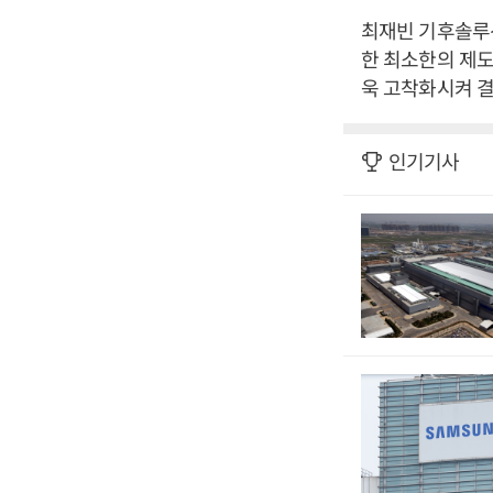
최재빈 기후솔루
한 최소한의 제도
욱 고착화시켜 결
인기기사