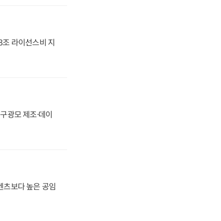
.3조 라이선스비 지
화, 구광모 제조·데이
·벤츠보다 높은 공임