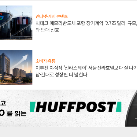
인터넷·게임·콘텐츠
빅테크 메모리반도체 포함 장기계약 '2.7조 달러' 규모,
와 반대 신호
소비자·유통
이부진 야심작 '신라스테이' 서울신라호텔보다 잘 나가
남·건대로 성장판 더 넓힌다