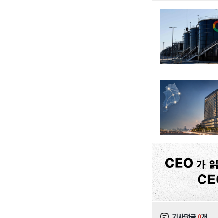
기사댓글
0
개