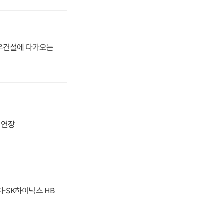
대우건설에 다가오는
지 연장
자·SK하이닉스 HB