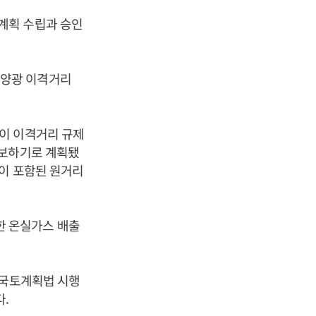
계획 수립과 승인
태양광 이격거리
이 이격거리 규제
확보하기로 계획됐
이 포함된 원거리
한 온실가스 배출
 국토계획법 시행
.