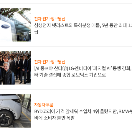
전자·전기·정보통신
삼성전자 넷리스트와 특허분쟁 매듭, 5년 동안 최대 1
급
전자·전기·정보통신
[AI 뭉쳐야 산다⑧] LG·엔비디아 '피지컬 AI' 동맹 강
터·기술 결집해 종합 로보틱스 기업으로
자동차·부품
BYD코리아 가격 앞세워 수입차 4위 올랐지만, BMW
비에 소비자 불만 폭발