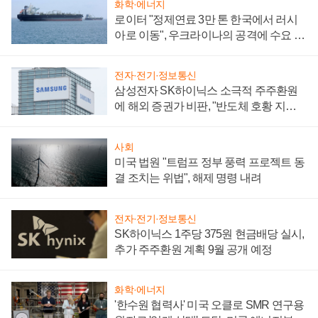
화학·에너지
로이터 "정제연료 3만 톤 한국에서 러시
아로 이동", 우크라이나의 공격에 수요 늘
어
전자·전기·정보통신
삼성전자 SK하이닉스 소극적 주주환원
에 해외 증권가 비판, "반도체 호황 지속
성 의문"
사회
미국 법원 "트럼프 정부 풍력 프로젝트 동
결 조치는 위법", 해제 명령 내려
전자·전기·정보통신
SK하이닉스 1주당 375원 현금배당 실시,
추가 주주환원 계획 9월 공개 예정
화학·에너지
'한수원 협력사' 미국 오클로 SMR 연구용