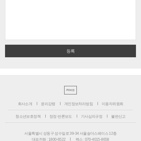
PC버전
회사소개
윤리강령
개인정보처리방침
이용자위원회
청소년보호정책
정정·반론보도
기사심의규정
불편신고
서울특별시 성동구 성수일로 39-34 서울숲더스페이스 12층
대표전화 : 1800-6522
팩스 : 070-4015-8658