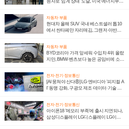
원자로 '임계 상태' 도달, 미국 에너지부
"중요한 이정표"
자동차·부품
현대차 올해 SUV 국내 베스트셀러 톱10
에서 싼타페만 자리매김, 그랜저·아반떼
'세단 쌍끌이'로 내수 방어
자동차·부품
BYD코리아 가격 앞세워 수입차 4위 올랐
지만, BMW·벤츠보다 높은 공임비에 소비
자 불만 폭발
전자·전기·정보통신
[AI 뭉쳐야 산다⑧] LG·엔비디아 '피지컬 A
I' 동맹 강화, 구광모 제조·데이터·기술 결
집해 종합 로보틱스 기업으로
전자·전기·정보통신
아이폰18 '메모리 부족'에 출시 지연되나,
삼성디스플레이 LG디스플레이 LG이노
텍 '탈애플' 수익 다각화 속도