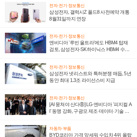
전자·전기·정보통신
삼성전자, 갤럭시Z 폴드8 사전예약 개통
8월31일까지 연장
전자·전기·정보통신
엔비디아 '루빈 울트라'에도 HBM4 탑재
검토, 삼성전자·SK하이닉스 HBM4 수율
에 주도권 갈린다
전자·전기·정보통신
삼성전자 넷리스트와 특허분쟁 매듭, 5년
동안 최대 1.3조 라이선스비 지급
전자·전기·정보통신
[AI 뭉쳐야 산다⑧] LG·엔비디아 '피지컬 A
I' 동맹 강화, 구광모 제조·데이터·기술 결
집해 종합 로보틱스 기업으로
자동차·부품
BYD코리아 가격 앞세워 수입차 4위 올랐