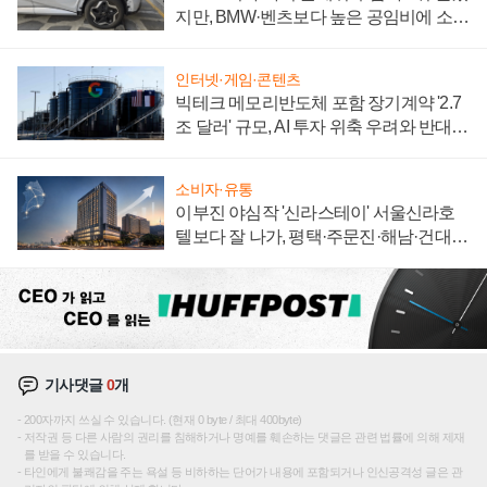
지만, BMW·벤츠보다 높은 공임비에 소비
자 불만 폭발
인터넷·게임·콘텐츠
빅테크 메모리반도체 포함 장기계약 '2.7
조 달러' 규모, AI 투자 위축 우려와 반대
신호
소비자·유통
이부진 야심작 '신라스테이' 서울신라호
텔보다 잘 나가, 평택·주문진·해남·건대로
성장판 더 넓힌다
기사댓글
0
개
200자까지 쓰실 수 있습니다. (현재 0 byte / 최대 400byte)
저작권 등 다른 사람의 권리를 침해하거나 명예를 훼손하는 댓글은 관련 법률에 의해 제재
를 받을 수 있습니다.
타인에게 불쾌감을 주는 욕설 등 비하하는 단어가 내용에 포함되거나 인신공격성 글은 관