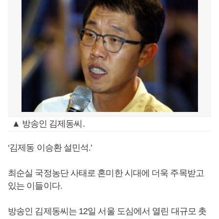
▲ 방송인 김제동씨.
‘김제동 이승환 설민석.’
최순실 국정농단 사태로 혼미한 시대에 더욱 주목받고
있는 이들이다.
방송인 김제동씨는 12일 서울 도심에서 열린 대규모 촛