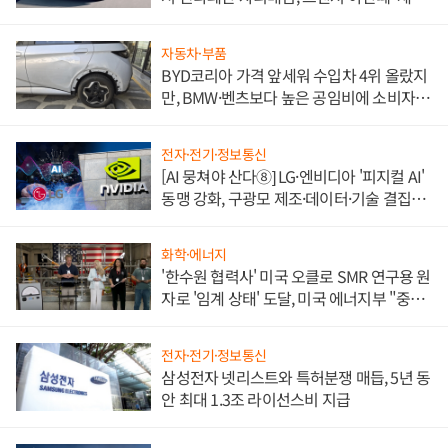
쌍끌이'로 내수 방어
자동차·부품
BYD코리아 가격 앞세워 수입차 4위 올랐지
만, BMW·벤츠보다 높은 공임비에 소비자
불만 폭발
전자·전기·정보통신
[AI 뭉쳐야 산다⑧] LG·엔비디아 '피지컬 AI'
동맹 강화, 구광모 제조·데이터·기술 결집
해 종합 로보틱스 기업으로
화학·에너지
'한수원 협력사' 미국 오클로 SMR 연구용 원
자로 '임계 상태' 도달, 미국 에너지부 "중요
한 이정표"
전자·전기·정보통신
삼성전자 넷리스트와 특허분쟁 매듭, 5년 동
안 최대 1.3조 라이선스비 지급