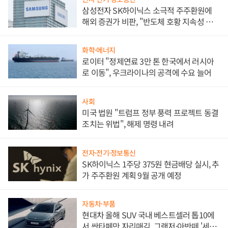
삼성전자 SK하이닉스 소극적 주주환원에
해외 증권가 비판, "반도체 호황 지속성 의
문"
화학·에너지
로이터 "정제연료 3만 톤 한국에서 러시아
로 이동", 우크라이나의 공격에 수요 늘어
사회
미국 법원 "트럼프 정부 풍력 프로젝트 동결
조치는 위법", 해제 명령 내려
전자·전기·정보통신
SK하이닉스 1주당 375원 현금배당 실시, 추
가 주주환원 계획 9월 공개 예정
자동차·부품
현대차 올해 SUV 국내 베스트셀러 톱10에
서 싼타페만 자리매김, 그랜저·아반떼 '세단