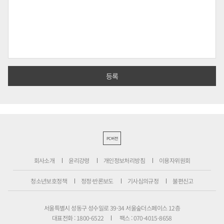
PC버전
회사소개
윤리강령
개인정보처리방침
이용자위원회
청소년보호정책
정정·반론보도
기사심의규정
불편신고
서울특별시 성동구 성수일로 39-34 서울숲더스페이스 12층
대표전화 : 1800-6522
팩스 : 070-4015-8658