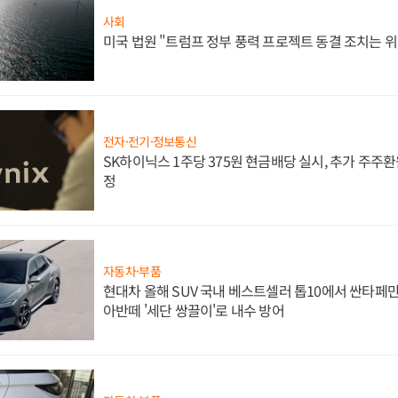
사회
미국 법원 "트럼프 정부 풍력 프로젝트 동결 조치는 위
전자·전기·정보통신
SK하이닉스 1주당 375원 현금배당 실시, 추가 주주환
정
자동차·부품
현대차 올해 SUV 국내 베스트셀러 톱10에서 싼타페만
아반떼 '세단 쌍끌이'로 내수 방어