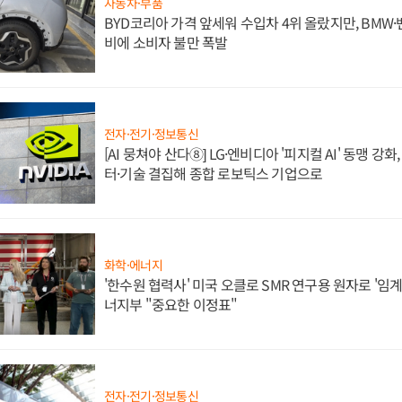
자동차·부품
BYD코리아 가격 앞세워 수입차 4위 올랐지만, BMW
비에 소비자 불만 폭발
전자·전기·정보통신
[AI 뭉쳐야 산다⑧] LG·엔비디아 '피지컬 AI' 동맹 강
터·기술 결집해 종합 로보틱스 기업으로
화학·에너지
'한수원 협력사' 미국 오클로 SMR 연구용 원자로 '임계 
너지부 "중요한 이정표"
전자·전기·정보통신