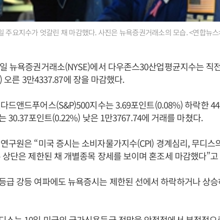
일 주요지수가 엇갈린 채 마감했다. 사진은 뉴욕증권거래소의 모습. <연합뉴스
일 뉴욕증권거래소(NYSE)에서 다우존스30산업평균지수는 직전 
) 오른 3만4337.87에 장을 마감했다.
드앤드푸어스(S&P)500지수는 3.69포인트(0.08%) 하락한 441
30.37포인트(0.22%) 낮은 1만3767.74에 거래를 마쳤다.
연구원은 “미국 증시는 소비자물가지수(CPI) 경계심리, 무디스
 상단은 제한된 채 개별종목 장세를 보이며 혼조세 마감했다”고
등급 강등 여파에도 뉴욕증시는 제한된 선에서 하락하거나 상승
디스는 10일 미국의 국가신용등급 전망을 안정적에서 부정적으로