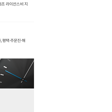
.3조 라이선스비 지
, 평택·주문진·해