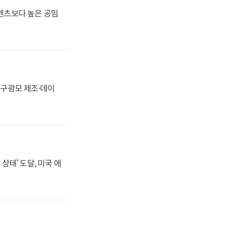
·벤츠보다 높은 공임
화, 구광모 제조·데이
상태' 도달, 미국 에