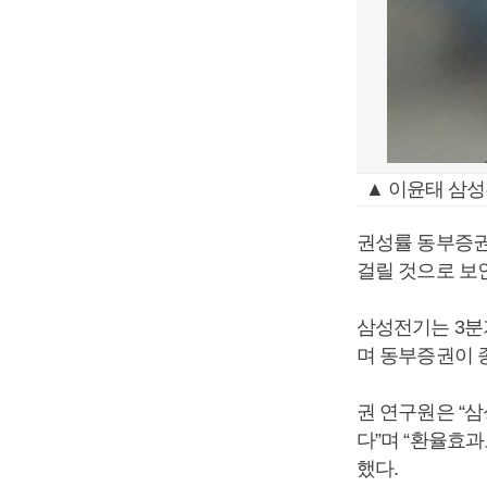
▲ 이윤태 삼성
권성률 동부증권
걸릴 것으로 보
삼성전기는 3분기
며 동부증권이 종
권 연구원은 “
다”며 “환율효
했다.