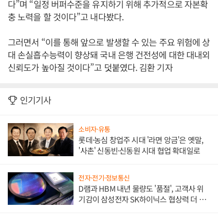
다”며 “일정 버퍼수준을 유지하기 위해 추가적으로 자본확
충 노력을 할 것이다”고 내다봤다.
그러면서 “이를 통해 앞으로 발생할 수 있는 주요 위험에 상
대 손실흡수능력이 향상돼 국내 은행 건전성에 대한 대내외
신뢰도가 높아질 것이다”고 덧붙였다. 김환 기자
인기기사
소비자·유통
롯데·농심 창업주 시대 '라면 앙금'은 옛말,
'사촌' 신동빈·신동원 시대 협업 확대일로
전자·전기·정보통신
D램과 HBM 내년 물량도 '품절', 고객사 위
기감이 삼성전자 SK하이닉스 협상력 더 키
워