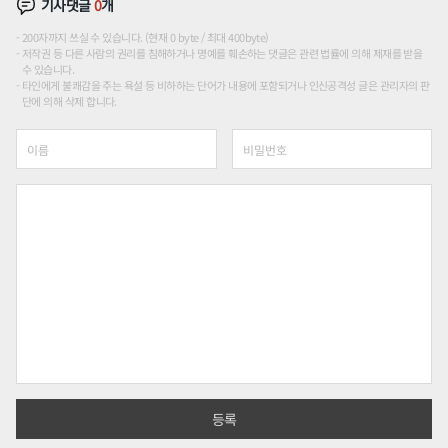
기사댓글
0
개
200자까지 쓰실 수 있습니다. (현재 0 byte / 최대 400byte)
저작권 등 다른 사람의 권리를 침해하거나 명예를 훼손하는 댓글은 관련 법률에 의해 제재를 받을
수 있습니다.
타인에게 불쾌감을 주는 욕설 등 비하하는 단어가 내용에 포함되거나 인신공격성 글은 관리자의 판
단에 의해 삭제 합니다.