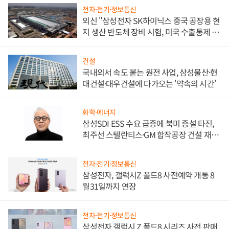
전자·전기·정보통신
외신 "삼성전자 SK하이닉스 중국 공장용 현
지 생산 반도체 장비 시험, 미국 수출통제 대
비"
건설
국내외서 속도 붙는 원전 사업, 삼성물산·현
대건설·대우건설에 다가오는 '약속의 시간'
화학·에너지
삼성SDI ESS 수요 급증에 북미 증설 타진,
최주선 스텔란티스·GM 합작공장 건설 재추
진하나
전자·전기·정보통신
삼성전자, 갤럭시Z 폴드8 사전예약 개통 8
월31일까지 연장
전자·전기·정보통신
삼성전자 갤럭시 Z 폴드8 시리즈 사전 판매