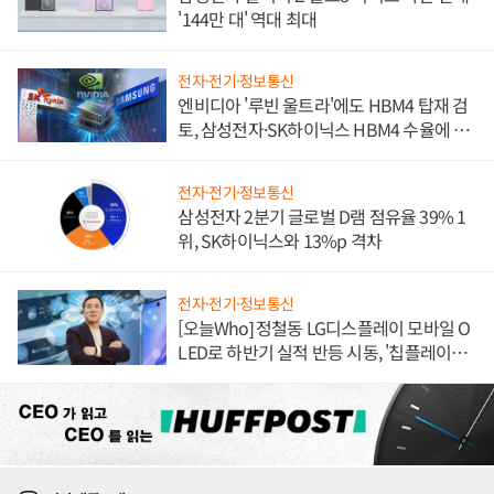
'144만 대' 역대 최대
전자·전기·정보통신
엔비디아 '루빈 울트라'에도 HBM4 탑재 검
토, 삼성전자·SK하이닉스 HBM4 수율에 주
도권 갈린다
전자·전기·정보통신
삼성전자 2분기 글로벌 D램 점유율 39% 1
위, SK하이닉스와 13%p 격차
전자·전기·정보통신
[오늘Who] 정철동 LG디스플레이 모바일 O
LED로 하반기 실적 반등 시동, '칩플레이
션'에 가격 인하 압박은 부담