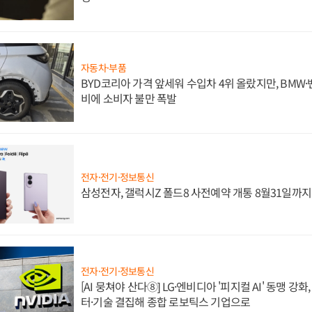
자동차·부품
BYD코리아 가격 앞세워 수입차 4위 올랐지만, BMW
비에 소비자 불만 폭발
전자·전기·정보통신
삼성전자, 갤럭시Z 폴드8 사전예약 개통 8월31일까
전자·전기·정보통신
[AI 뭉쳐야 산다⑧] LG·엔비디아 '피지컬 AI' 동맹 강
터·기술 결집해 종합 로보틱스 기업으로