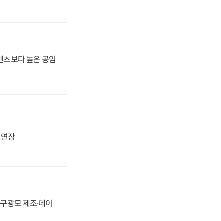
·벤츠보다 높은 공임
지 연장
화, 구광모 제조·데이