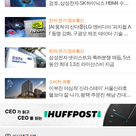
검토, 삼성전자·SK하이닉스 HBM4 수율
에 주도권 갈린다
전자·전기·정보통신
[AI 뭉쳐야 산다⑧] LG·엔비디아 '피지컬 A
I' 동맹 강화, 구광모 제조·데이터·기술 결
집해 종합 로보틱스 기업으로
전자·전기·정보통신
삼성전자 넷리스트와 특허분쟁 매듭, 5년
동안 최대 1.3조 라이선스비 지급
소비자·유통
이부진 야심작 '신라스테이' 서울신라호
텔보다 잘 나가, 평택·주문진·해남·건대로
성장판 더 넓힌다