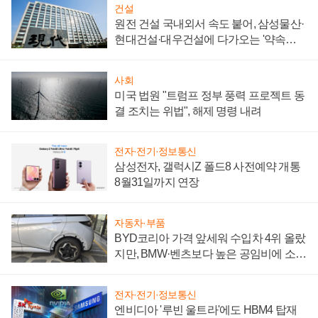
건설
원전 건설 국내외서 속도 붙어, 삼성물산·
현대건설·대우건설에 다가오는 '약속의
시간'
사회
미국 법원 "트럼프 정부 풍력 프로젝트 동
결 조치는 위법", 해제 명령 내려
전자·전기·정보통신
삼성전자, 갤럭시Z 폴드8 사전예약 개통
8월31일까지 연장
자동차·부품
BYD코리아 가격 앞세워 수입차 4위 올랐
지만, BMW·벤츠보다 높은 공임비에 소비
자 불만 폭발
전자·전기·정보통신
엔비디아 '루빈 울트라'에도 HBM4 탑재