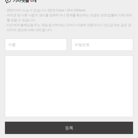
기사댓글
0
개
200자까지 쓰실 수 있습니다. (현재 0 byte / 최대 400byte)
저작권 등 다른 사람의 권리를 침해하거나 명예를 훼손하는 댓글은 관련 법률에 의해 제재
를 받을 수 있습니다.
타인에게 불쾌감을 주는 욕설 등 비하하는 단어가 내용에 포함되거나 인신공격성 글은 관
리자의 판단에 의해 삭제 합니다.